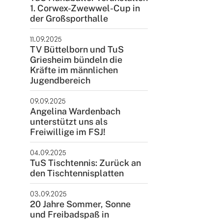
1. Corwex-Zwewwel-Cup in
ntakt
der Großsporthalle
rn und Sportverein Griesheim
11.09.2025
9 e.V.
TV Büttelborn und TuS
nstraße 20
Griesheim bündeln die
Kräfte im männlichen
347 Griesheim
Jugendbereich
+49 6155 6 18 19
09.09.2025
verwaltung@tusgriesheim.de
Angelina Wardenbach
unterstützt uns als
Freiwillige im FSJ!
eine Ansprechpartner
04.09.2025
TuS Tischtennis: Zurück an
den Tischtennisplatten
03.09.2025
20 Jahre Sommer, Sonne
und Freibadspaß in