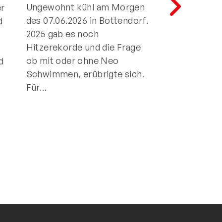
Ungewohnt kühl am Morgen
er
Der Griesheim
des 07.06.2026 in Bottendorf.
d
Track Triathlon
2025 gab es noch
ersten Veranst
Hitzerekorde und die Frage
der Saison. Am
ob mit oder ohne Neo
d
waren es auch 
Schwimmen, erübrigte sich.
Hessischen
Für…
Meisterschaf