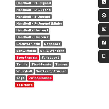
Handball – C-Jugend
Handball – D-Jugend
Handball – E-Jugend
Handball – F-Jugend (Minis)
Handball – Herren 1
Handball – Herren 2
Leichtathletik
Radsport
Schwimmen
Ski & Wandern
Sportkegeln
Tanzsport
Tennis
Tischtennis
Turnen
Volleyball
Wettkampfturnen
Yoga
Zwiebelbühne
Top News