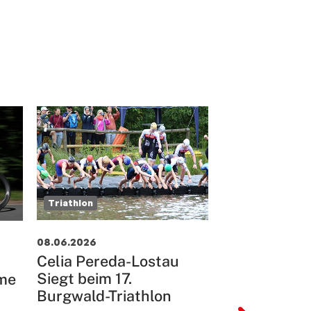
Triathlon
Triathlon
08.06.2026
11.05.2026
Celia Pereda-Lostau
Podiumsfeue
Siegt beim 17.
rme
die TuS Tria
Burgwald-Triathlon
Jugend…