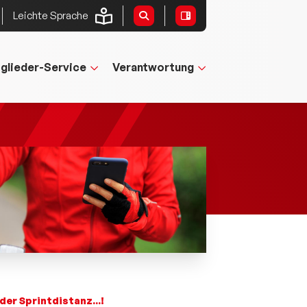
Leichte Sprache
tglieder-Service
Verantwortung
er Sprintdistanz...!