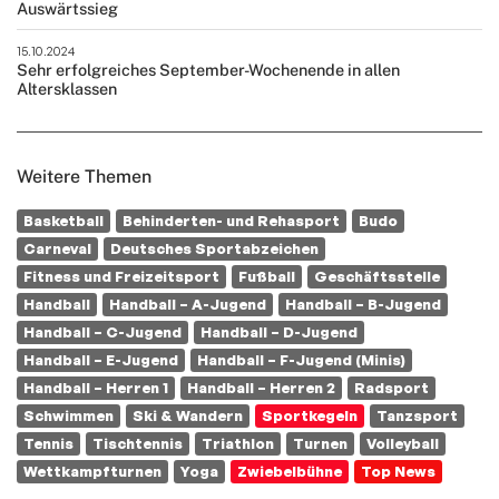
Auswärtssieg
15.10.2024
Sehr erfolgreiches September-Wochenende in allen
Altersklassen
Weitere Themen
Basketball
Behinderten- und Rehasport
Budo
Carneval
Deutsches Sportabzeichen
Fitness und Freizeitsport
Fußball
Geschäftsstelle
Handball
Handball – A-Jugend
Handball – B-Jugend
Handball – C-Jugend
Handball – D-Jugend
Handball – E-Jugend
Handball – F-Jugend (Minis)
Handball – Herren 1
Handball – Herren 2
Radsport
Schwimmen
Ski & Wandern
Sportkegeln
Tanzsport
Tennis
Tischtennis
Triathlon
Turnen
Volleyball
Wettkampfturnen
Yoga
Zwiebelbühne
Top News