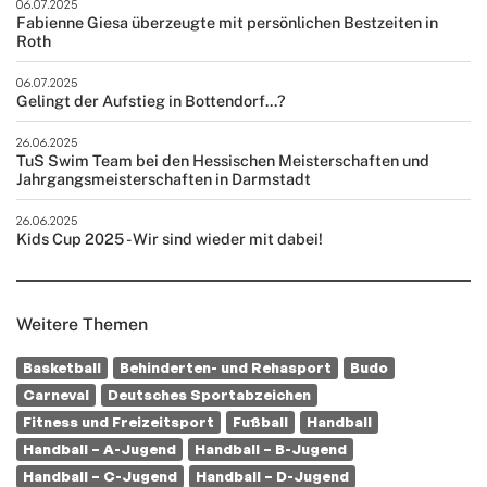
06.07.2025
Fabienne Giesa überzeugte mit persönlichen Bestzeiten in
Roth
06.07.2025
Gelingt der Aufstieg in Bottendorf...?
26.06.2025
TuS Swim Team bei den Hessischen Meisterschaften und
Jahrgangsmeisterschaften in Darmstadt
26.06.2025
Kids Cup 2025 - Wir sind wieder mit dabei!
Weitere Themen
Basketball
Behinderten- und Rehasport
Budo
Carneval
Deutsches Sportabzeichen
Fitness und Freizeitsport
Fußball
Handball
Handball – A-Jugend
Handball – B-Jugend
Handball – C-Jugend
Handball – D-Jugend