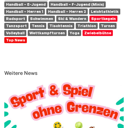
Handball – E-Jugend
Handball – F-Jugend (Minis)
Handball – Herren 1
Handball – Herren 2
Leichtathletik
Radsport
Schwimmen
Ski & Wandern
Sportkegeln
Tanzsport
Tennis
Tischtennis
Triathlon
Turnen
Volleyball
Wettkampfturnen
Yoga
Zwiebelbühne
Top News
Weitere News