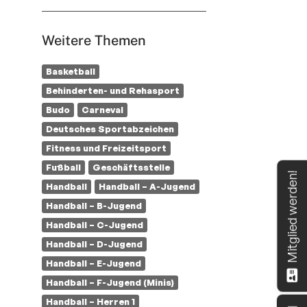
Weitere Themen
Basketball
Behinderten- und Rehasport
Budo
Carneval
Deutsches Sportabzeichen
Fitness und Freizeitsport
Fußball
Geschäftsstelle
Mitglied werden!
Handball
Handball – A-Jugend
Handball – B-Jugend
Handball – C-Jugend
Handball – D-Jugend
Handball – E-Jugend
Handball – F-Jugend (Minis)
Handball – Herren 1