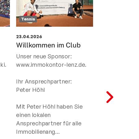
Tennis
Tennis
Top N
23.04.2026
16.04.2026
Willkommen im Club
Wir haben w
Wasser !
Unser neue Sponsor:
Ab Sonntag 19 
ki.
www.immokontor-lenz.de.
Plätze 1, 2, 3 so
wieder geöffn
Ihr Ansprechpartner:
spielbereit. Es 
Peter Höhl
Anfangsphase 
dass die Plätz
Mit Peter Höhl haben Sie
einen lokalen
Ansprechpartner für alle
Immobilienang…