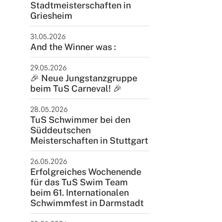
Stadtmeisterschaften in
ntakt
Griesheim
rn und Sportverein Griesheim
31.05.2026
9 e.V.
And the Winner was :
nstraße 20
29.05.2026
347 Griesheim
🎉 Neue Jungstanzgruppe
beim TuS Carneval! 🎉
+49 6155 6 18 19
verwaltung@tusgriesheim.de
28.05.2026
TuS Schwimmer bei den
Süddeutschen
eine Ansprechpartner
Meisterschaften in Stuttgart
26.05.2026
Erfolgreiches Wochenende
winner
für das TuS Swim Team
beim 61. Internationalen
Schwimmfest in Darmstadt