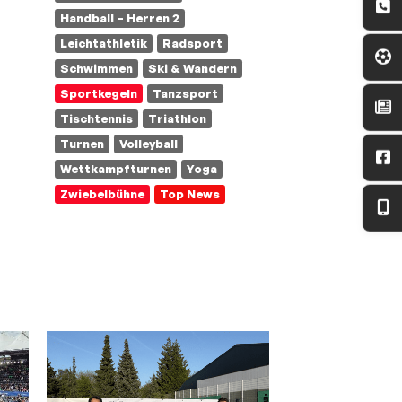
Handball – Herren 2
Leichtathletik
Radsport
Schwimmen
Ski & Wandern
Sportkegeln
Tanzsport
Tischtennis
Triathlon
Turnen
Volleyball
Wettkampfturnen
Yoga
Zwiebelbühne
Top News