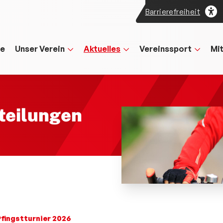
Barrierefreiheit
te
Unser Verein
Aktuelles
Vereinssport
Mi
teilungen
fingstturnier 2026