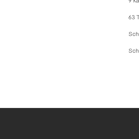
9 K
63 
Sch
Sch