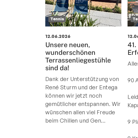
Tennis
Te
12.06.2026
12.0
Unsere neuen,
41.
wunderschönen
Erf
Terrassenliegestühle
Alle
sind da!
Dank der Unterstützung von
90 
René Sturm und der Entega
können wir jetzt noch
Lei
gemütlicher entspannen. Wir
Kap
wünschen allen viel Freude
beim Chillen und Gen…
9 Pl