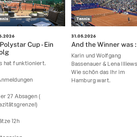
nnis
Tennis
6.2026
31.05.2026
 Polystar Cup - Ein
And the Winner was :
olg
Karin und Wolfgang
s hat funktioniert.
Bassenauer & Lena Illiews
Wie schön das Ihr im
Anmeldungen
Hamburg wart.
der 27 Absagen (
azitätsgrenze!)
ätze 12h