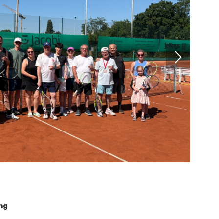
Mitglieder-Service
Ko
Downloads
Tu
Alles zur Mitgliedschaft
189
Fragen & Antworten
Jah
Vereinsapp
64
Vereinsshop
D
Die Ge
ng