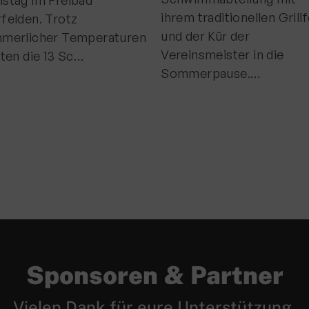
stag im Freibad
ihrem traditionellen Grill
felden. Trotz
und der Kür der
merlicher Temperaturen
Vereinsmeister in die
gten die 13 Sc…
Sommerpause.…
Sponsoren & Partner
Vielen Dank für eure Unterstützung.