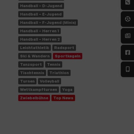
Handball – D-Jugend
Handball – E-Jugend
Handball – F-Jugend (Minis)
Handball – Herren 1
Handball – Herren 2
Leichtathletik
Radsport
Ski & Wandern
Sportkegeln
Tanzsport
Tennis
Tischtennis
Triathlon
Turnen
Volleyball
Wettkampfturnen
Yoga
Zwiebelbühne
Top News