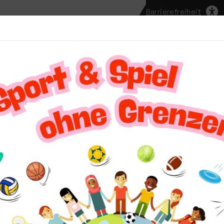
Barrierefreiheit
te
Unser Verein
Aktuelles
Vereinssport
Mi
teilungen
uS Swim Team erfolgreich bei den 35. Internationalen Mast