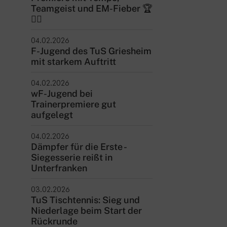
Teamgeist und EM-Fieber 🏆
ntakt
🤾‍♂️
rn und Sportverein Griesheim
04.02.2026
9 e.V.
F-Jugend des TuS Griesheim
nstraße 20
mit starkem Auftritt
347 Griesheim
04.02.2026
wF-Jugend bei
+49 6155 6 18 19
Trainerpremiere gut
verwaltung@tusgriesheim.de
aufgelegt
04.02.2026
eine Ansprechpartner
Dämpfer für die Erste -
Siegesserie reißt in
Unterfranken
03.02.2026
TuS Tischtennis: Sieg und
Niederlage beim Start der
Rückrunde