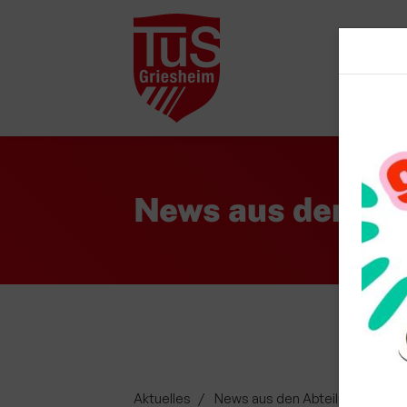
Startsei
News aus den Ab
Aktuelles
News aus den Abteilungen
T