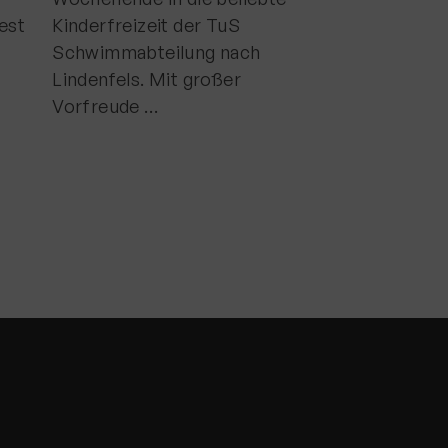
für das TuS S
fest
Kinderfreizeit der TuS
äußerst erfolg
Schwimmabteilung nach
insgesamt elf 
Lindenfels. Mit großer
Vorfreude …