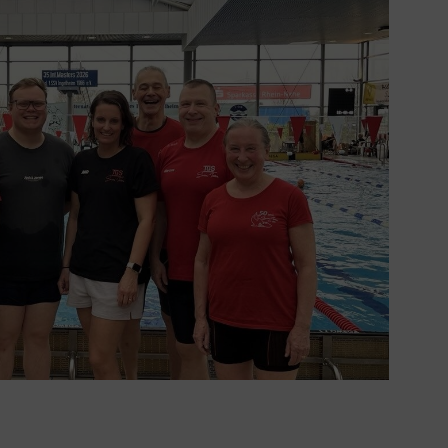
Mitglieder-Service
Ko
Downloads
Tu
Alles zur Mitgliedschaft
189
Fragen & Antworten
Jah
Vereinsapp
64
Vereinsshop
D