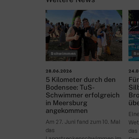
Schwimmen
S
28.06.2026
24.
5 Kilometer durch den
Fün
Bodensee: TuS-
Sil
Schwimmer erfolgreich
Br
in Meersburg
übe
angekommen
Ein
Am 27. Juni fand zum 10. Mal
Wet
das
das
Langstreckenschwimmen im