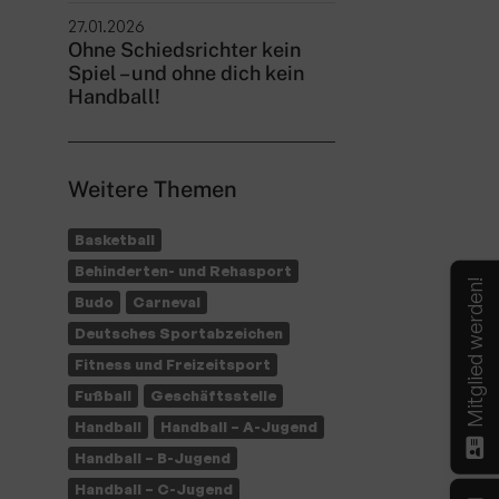
27.01.2026
Ohne Schiedsrichter kein
Spiel – und ohne dich kein
Handball!
Weitere Themen
Basketball
Behinderten- und Rehasport
Mitglied werden!
Budo
Carneval
Deutsches Sportabzeichen
Fitness und Freizeitsport
Fußball
Geschäftsstelle
Handball
Handball – A-Jugend
Handball – B-Jugend
Handball – C-Jugend