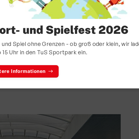
ort- und Spielfest 2026
 und Spiel ohne Grenzen - ob groß oder klein, wir la
b 15 Uhr in den TuS Sportpark ein.
folgreich bei den 35.
tere Informationen
Masters in Gau-