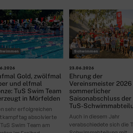
chwimmen
Schwimmen
06.2026
23.06.2026
fmal Gold, zwölfmal
Ehrung der
ber und elfmal
Vereinsmeister 2026
onze: TuS Swim Team
sommerlicher
rzeugt in Mörfelden
Saisonabschluss der
TuS-Schwimmabteil
en sehr erfolgreichen
Auch in diesem Jahr
tkampftag absolvierte
verabschiedete sich die 
 TuS Swim Team am
Schwimmabteilung mit