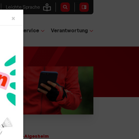
Leichte Sprache
Close
×
tglieder-Service
Verantwortung
ers in Gau-Algesheim