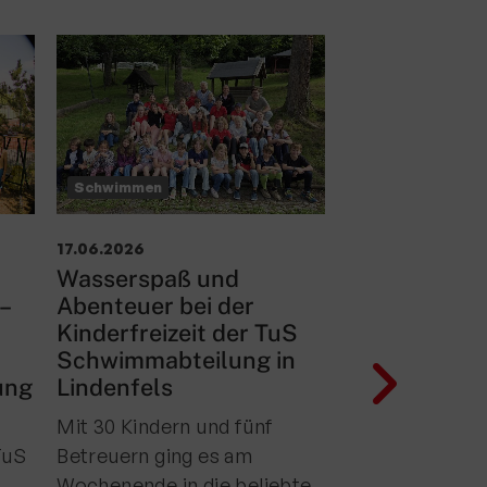
Schwimmen
Schwimmen
17.06.2026
15.06.2026
Wasserspaß und
TuS Swim Te
 –
Abenteuer bei der
sechs
Kinderfreizeit der TuS
Bezirksmeist
Schwimmabteilung in
Darmstadt
ung
Lindenfels
Die diesjährig
Mit 30 Kindern und fünf
Bezirksjahrga
TuS
Betreuern ging es am
aften Hessen S
Wochenende in die beliebte