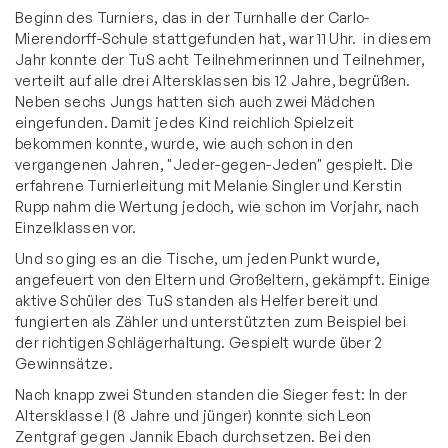
Beginn des Turniers, das in der Turnhalle der Carlo-
Mierendorff-Schule stattgefunden hat, war 11 Uhr. in diesem
Jahr konnte der TuS acht Teilnehmerinnen und Teilnehmer,
verteilt auf alle drei Altersklassen bis 12 Jahre, begrüßen.
Neben sechs Jungs hatten sich auch zwei Mädchen
eingefunden. Damit jedes Kind reichlich Spielzeit
bekommen konnte, wurde, wie auch schon in den
vergangenen Jahren, "Jeder-gegen-Jeden" gespielt. Die
erfahrene Turnierleitung mit Melanie Singler und Kerstin
Rupp nahm die Wertung jedoch, wie schon im Vorjahr, nach
Einzelklassen vor.
Und so ging es an die Tische, um jeden Punkt wurde,
angefeuert von den Eltern und Großeltern, gekämpft. Einige
aktive Schüler des TuS standen als Helfer bereit und
fungierten als Zähler und unterstützten zum Beispiel bei
der richtigen Schlägerhaltung. Gespielt wurde über 2
Gewinnsätze.
Nach knapp zwei Stunden standen die Sieger fest: In der
Altersklasse I (8 Jahre und jünger) konnte sich Leon
Zentgraf gegen Jannik Ebach durchsetzen. Bei den