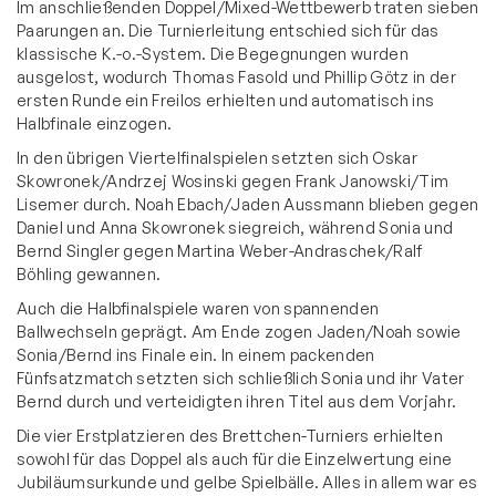
Im anschließenden Doppel/Mixed-Wettbewerb traten sieben
Paarungen an. Die Turnierleitung entschied sich für das
klassische K.-o.-System. Die Begegnungen wurden
ausgelost, wodurch Thomas Fasold und Phillip Götz in der
ersten Runde ein Freilos erhielten und automatisch ins
Halbfinale einzogen.
In den übrigen Viertelfinalspielen setzten sich Oskar
Skowronek/Andrzej Wosinski gegen Frank Janowski/Tim
Lisemer durch. Noah Ebach/Jaden Aussmann blieben gegen
Daniel und Anna Skowronek siegreich, während Sonia und
Bernd Singler gegen Martina Weber-Andraschek/Ralf
Böhling gewannen.
Auch die Halbfinalspiele waren von spannenden
Ballwechseln geprägt. Am Ende zogen Jaden/Noah sowie
Sonia/Bernd ins Finale ein. In einem packenden
Fünfsatzmatch setzten sich schließlich Sonia und ihr Vater
Bernd durch und verteidigten ihren Titel aus dem Vorjahr.
Die vier Erstplatzieren des Brettchen-Turniers erhielten
sowohl für das Doppel als auch für die Einzelwertung eine
Jubiläumsurkunde und gelbe Spielbälle. Alles in allem war es