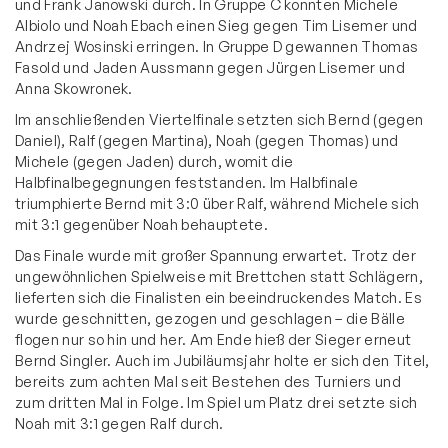
und Frank Janowski durch. In Gruppe C konnten Michele
Albiolo und Noah Ebach einen Sieg gegen Tim Lisemer und
Andrzej Wosinski erringen. In Gruppe D gewannen Thomas
Fasold und Jaden Aussmann gegen Jürgen Lisemer und
Anna Skowronek.
Im anschließenden Viertelfinale setzten sich Bernd (gegen
Daniel), Ralf (gegen Martina), Noah (gegen Thomas) und
Michele (gegen Jaden) durch, womit die
Halbfinalbegegnungen feststanden. Im Halbfinale
triumphierte Bernd mit 3:0 über Ralf, während Michele sich
mit 3:1 gegenüber Noah behauptete.
Das Finale wurde mit großer Spannung erwartet. Trotz der
ungewöhnlichen Spielweise mit Brettchen statt Schlägern,
lieferten sich die Finalisten ein beeindruckendes Match. Es
wurde geschnitten, gezogen und geschlagen – die Bälle
flogen nur so hin und her. Am Ende hieß der Sieger erneut
Bernd Singler. Auch im Jubiläumsjahr holte er sich den Titel,
bereits zum achten Mal seit Bestehen des Turniers und
zum dritten Mal in Folge. Im Spiel um Platz drei setzte sich
Noah mit 3:1 gegen Ralf durch.