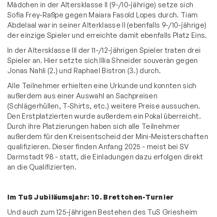
Mädchen in der Altersklasse II (9-/10-jährige) setze sich
Sofia Frey-Raßpe gegen Maiara Fasold Lopes durch. Tiam
Abdelaal war in seiner Alterklasse II (ebenfalls 9-/10-jährige)
der einzige Spieler und erreichte damit ebenfalls Platz Eins.
In der Altersklasse III der 11-/12-jährigen Spieler traten drei
Spieler an. Hier setzte sich Illia Shneider souverän gegen
Jonas Nahli (2.) und Raphael Bistron (3.) durch.
Alle Teilnehmer erhielten eine Urkunde und konnten sich
außerdem aus einer Auswahl an Sachpreisen
(Schlägerhüllen, T-Shirts, etc.) weitere Preise aussuchen.
Den Erstplatzierten wurde außerdem ein Pokal überreicht.
Durch ihre Platzierungen haben sich alle Teilnehmer
außerdem für den Kreisentscheid der Mini-Meisterschaften
qualifizieren. Dieser finden Anfang 2025 - meist bei SV
Darmstadt 98 - statt, die Einladungen dazu erfolgen direkt
an die Qualifizierten.
Im TuS Jubiläumsjahr: 10. Brettchen-Turnier
Und auch zum 125-jährigen Bestehen des TuS Griesheim