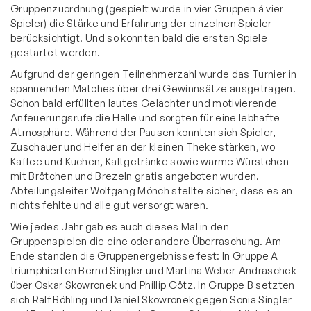
Gruppenzuordnung (gespielt wurde in vier Gruppen á vier
Spieler) die Stärke und Erfahrung der einzelnen Spieler
berücksichtigt. Und so konnten bald die ersten Spiele
gestartet werden.
Aufgrund der geringen Teilnehmerzahl wurde das Turnier in
spannenden Matches über drei Gewinnsätze ausgetragen.
Schon bald erfüllten lautes Gelächter und motivierende
Anfeuerungsrufe die Halle und sorgten für eine lebhafte
Atmosphäre. Während der Pausen konnten sich Spieler,
Zuschauer und Helfer an der kleinen Theke stärken, wo
Kaffee und Kuchen, Kaltgetränke sowie warme Würstchen
mit Brötchen und Brezeln gratis angeboten wurden.
Abteilungsleiter Wolfgang Mönch stellte sicher, dass es an
nichts fehlte und alle gut versorgt waren.
Wie jedes Jahr gab es auch dieses Mal in den
Gruppenspielen die eine oder andere Überraschung. Am
Ende standen die Gruppenergebnisse fest: In Gruppe A
triumphierten Bernd Singler und Martina Weber-Andraschek
über Oskar Skowronek und Phillip Götz. In Gruppe B setzten
sich Ralf Böhling und Daniel Skowronek gegen Sonia Singler