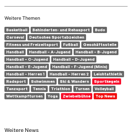
Weitere Themen
Basketball
Behinderten- und Rehasport
Budo
Carneval
Deutsches Sportabzeichen
Fitness und Freizeitsport
Fußball
Geschäftsstelle
Handball
Handball – A-Jugend
Handball – B-Jugend
Handball – C-Jugend
Handball – D-Jugend
Handball – E-Jugend
Handball – F-Jugend (Minis)
Handball – Herren 1
Handball – Herren 2
Leichtathletik
Radsport
Schwimmen
Ski & Wandern
Sportkegeln
Tanzsport
Tennis
Triathlon
Turnen
Volleyball
Wettkampfturnen
Yoga
Zwiebelbühne
Top News
Weitere News