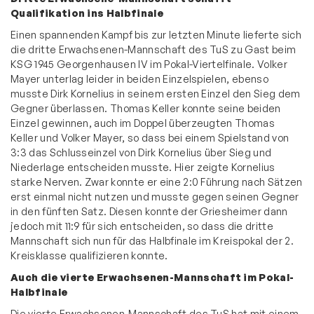
Qualifikation ins Halbfinale
Einen spannenden Kampf bis zur letzten Minute lieferte sich
die dritte Erwachsenen-Mannschaft des TuS zu Gast beim
KSG 1945 Georgenhausen IV im Pokal-Viertelfinale. Volker
Mayer unterlag leider in beiden Einzelspielen, ebenso
musste Dirk Kornelius in seinem ersten Einzel den Sieg dem
Gegner überlassen. Thomas Keller konnte seine beiden
Einzel gewinnen, auch im Doppel überzeugten Thomas
Keller und Volker Mayer, so dass bei einem Spielstand von
3:3 das Schlusseinzel von Dirk Kornelius über Sieg und
Niederlage entscheiden musste. Hier zeigte Kornelius
starke Nerven. Zwar konnte er eine 2:0 Führung nach Sätzen
erst einmal nicht nutzen und musste gegen seinen Gegner
in den fünften Satz. Diesen konnte der Griesheimer dann
jedoch mit 11:9 für sich entscheiden, so dass die dritte
Mannschaft sich nun für das Halbfinale im Kreispokal der 2.
Kreisklasse qualifizieren konnte.
Auch die vierte Erwachsenen-Mannschaft im Pokal-
Halbfinale
Die vierte Erwachsenen-Mannschaft des TuS hat mit einem