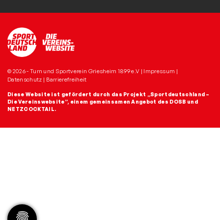
© 2026 - Turn und Sportverein Griesheim 1899 e.V |
Impressum
|
Datenschutz
|
Barrierefreiheit
Diese Website ist gefördert durch das Projekt
„Sportdeutschland –
Die Vereinswebsite”
, einem gemeinsamen Angebot des DOSB und
NETZCOCKTAIL.