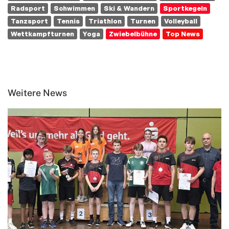
Radsport
Schwimmen
Ski & Wandern
Sportkegeln
Tanzsport
Tennis
Triathlon
Turnen
Volleyball
Wettkampfturnen
Yoga
Zwiebelbühne
Top News
Weitere News