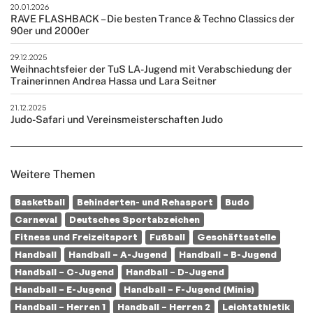
20.01.2026
RAVE FLASHBACK – Die besten Trance & Techno Classics der
90er und 2000er
29.12.2025
Weihnachtsfeier der TuS LA-Jugend mit Verabschiedung der
Trainerinnen Andrea Hassa und Lara Seitner
21.12.2025
Judo-Safari und Vereinsmeisterschaften Judo
Weitere Themen
Basketball
Behinderten- und Rehasport
Budo
Carneval
Deutsches Sportabzeichen
Fitness und Freizeitsport
Fußball
Geschäftsstelle
Handball
Handball – A-Jugend
Handball – B-Jugend
Handball – C-Jugend
Handball – D-Jugend
Handball – E-Jugend
Handball – F-Jugend (Minis)
Handball – Herren 1
Handball – Herren 2
Leichtathletik