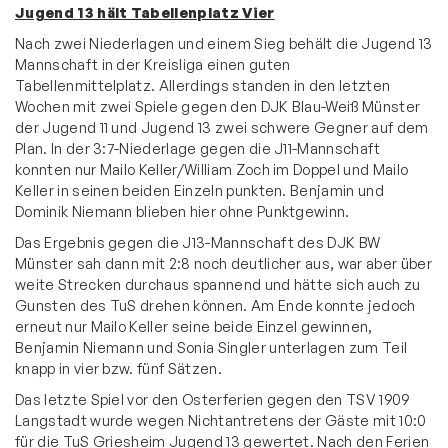
Jugend 13 hält Tabellenplatz Vier
Nach zwei Niederlagen und einem Sieg behält die Jugend 13
Mannschaft in der Kreisliga einen guten
Tabellenmittelplatz. Allerdings standen in den letzten
Wochen mit zwei Spiele gegen den DJK Blau-Weiß Münster
der Jugend 11 und Jugend 13 zwei schwere Gegner auf dem
Plan. In der 3:7-Niederlage gegen die J11-Mannschaft
konnten nur Mailo Keller/William Zoch im Doppel und Mailo
Keller in seinen beiden Einzeln punkten. Benjamin und
Dominik Niemann blieben hier ohne Punktgewinn.
Das Ergebnis gegen die J13-Mannschaft des DJK BW
Münster sah dann mit 2:8 noch deutlicher aus, war aber über
weite Strecken durchaus spannend und hätte sich auch zu
Gunsten des TuS drehen können. Am Ende konnte jedoch
erneut nur Mailo Keller seine beide Einzel gewinnen,
Benjamin Niemann und Sonia Singler unterlagen zum Teil
knapp in vier bzw. fünf Sätzen.
Das letzte Spiel vor den Osterferien gegen den TSV 1909
Langstadt wurde wegen Nichtantretens der Gäste mit 10:0
für die TuS Griesheim Jugend 13 gewertet. Nach den Ferien