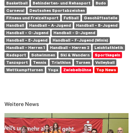
Basketball
Behinderten- und Rehasport
Budo
Carneval
Deutsches Sportabzeichen
Fitness und Freizeitsport
Fußball
Geschäftsstelle
Handball
Handball – A-Jugend
Handball – B-Jugend
Handball – C-Jugend
Handball – D-Jugend
Handball – E-Jugend
Handball – F-Jugend (Minis)
Handball – Herren 1
Handball – Herren 2
Leichtathletik
Radsport
Schwimmen
Ski & Wandern
Sportkegeln
Tanzsport
Tennis
Triathlon
Turnen
Volleyball
Wettkampfturnen
Yoga
Zwiebelbühne
Top News
Weitere News