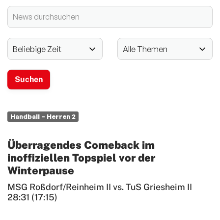
2024 - 125-jähriges Jubiläum
Vereinssport
Mitglieder-Service
Verantwortung
Handball – Herren 2
Überragendes Comeback im
inoffiziellen Topspiel vor der
Winterpause
MSG Roßdorf/Reinheim II vs. TuS Griesheim II
28:31 (17:15)