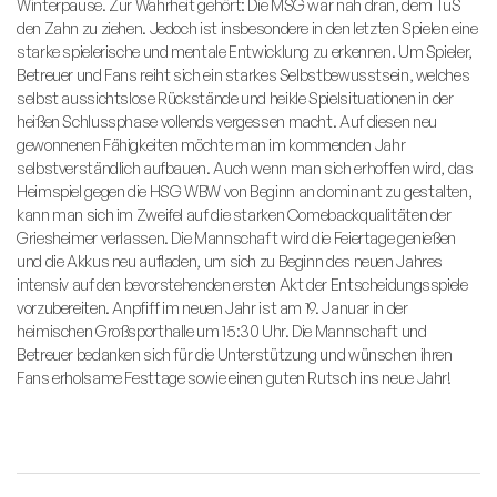
Winterpause. Zur Wahrheit gehört: Die MSG war nah dran, dem TuS
den Zahn zu ziehen. Jedoch ist insbesondere in den letzten Spielen eine
starke spielerische und mentale Entwicklung zu erkennen. Um Spieler,
Betreuer und Fans reiht sich ein starkes Selbstbewusstsein, welches
selbst aussichtslose Rückstände und heikle Spielsituationen in der
heißen Schlussphase vollends vergessen macht. Auf diesen neu
gewonnenen Fähigkeiten möchte man im kommenden Jahr
selbstverständlich aufbauen. Auch wenn man sich erhoffen wird, das
Heimspiel gegen die HSG WBW von Beginn an dominant zu gestalten,
kann man sich im Zweifel auf die starken Comebackqualitäten der
Griesheimer verlassen. Die Mannschaft wird die Feiertage genießen
und die Akkus neu aufladen, um sich zu Beginn des neuen Jahres
intensiv auf den bevorstehenden ersten Akt der Entscheidungsspiele
vorzubereiten. Anpfiff im neuen Jahr ist am 19. Januar in der
heimischen Großsporthalle um 15:30 Uhr. Die Mannschaft und
Betreuer bedanken sich für die Unterstützung und wünschen ihren
Fans erholsame Festtage sowie einen guten Rutsch ins neue Jahr!