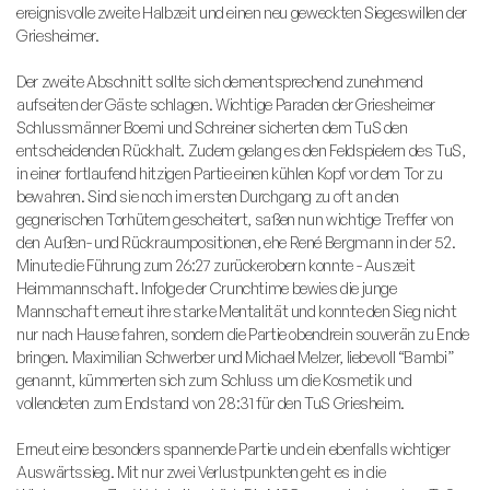
ereignisvolle zweite Halbzeit und einen neu geweckten Siegeswillen der
Griesheimer.
Der zweite Abschnitt sollte sich dementsprechend zunehmend
aufseiten der Gäste schlagen. Wichtige Paraden der Griesheimer
Schlussmänner Boemi und Schreiner sicherten dem TuS den
entscheidenden Rückhalt. Zudem gelang es den Feldspielern des TuS,
in einer fortlaufend hitzigen Partie einen kühlen Kopf vor dem Tor zu
bewahren. Sind sie noch im ersten Durchgang zu oft an den
gegnerischen Torhütern gescheitert, saßen nun wichtige Treffer von
den Außen- und Rückraumpositionen, ehe René Bergmann in der 52.
Minute die Führung zum 26:27 zurückerobern konnte - Auszeit
Heimmannschaft. Infolge der Crunchtime bewies die junge
Mannschaft erneut ihre starke Mentalität und konnte den Sieg nicht
nur nach Hause fahren, sondern die Partie obendrein souverän zu Ende
bringen. Maximilian Schwerber und Michael Melzer, liebevoll “Bambi”
genannt, kümmerten sich zum Schluss um die Kosmetik und
vollendeten zum Endstand von 28:31 für den TuS Griesheim.
Erneut eine besonders spannende Partie und ein ebenfalls wichtiger
Auswärtssieg. Mit nur zwei Verlustpunkten geht es in die