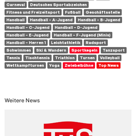
Carneval
Deutsches Sportabzeichen
Fitness und Freizeitsport
Fußball
Geschäftsstelle
Handball
Handball – A-Jugend
Handball – B-Jugend
Handball – C-Jugend
Handball – D-Jugend
Handball – E-Jugend
Handball – F-Jugend (Minis)
Handball – Herren 1
Leichtathletik
Radsport
Schwimmen
Ski & Wandern
Sportkegeln
Tanzsport
Tennis
Tischtennis
Triathlon
Turnen
Volleyball
Wettkampfturnen
Yoga
Zwiebelbühne
Top News
Weitere News