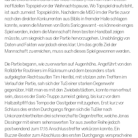
inoffiziellen Topspiel vor der Weihnachtspause. Wo Topspiel draufsteht,
ist auch zumeist Topspiel drin. Nachdem die MSG im der Partie zuvor
noch den direkten Konkurrenten aus Biblis in fremder Halle schlagen
konnte, waren die Mannen von Boris Saric gewarnt - es könne ein enges
Spiel werden, indem die Mannschaft ihren besten Handball zeigen
müsste, um siegreich aus der Partie hervorzugehen. Unabhängig von
Daten und Fakten war jedoch eines klar: Um das große Ziel der
Mannschaft zu erreichen, muss auch dieses Spiel gewonnen werden.
Die Partie begann, wie zu erwarten auf Augenhöhe. Angeführt von den
Roßdörfer Routiniers im Rückraum und dem besonders stark
aufgelegten Rechtsaußen Tim Henßel, mit stolzen zehn Treffern im
Verlauf der Partie, sah sich der TuS einer starken Gegenwehr
gegenüber. Hält man es mit den Zwiebelstädtern, konnte man erfreut
sein, dass es der Saric-Truppe zumeist gelang, bis kurz vor dem
Halbzeitpfiff das Tempo der Gastgeber mitzugehen. Erst kurz vor
Schluss des ersten Durchgangs fingen sich die TuSler nach
Unkonzentriertheiten drei schmerzhafte Gegentreffer, welche Jonas
Dissinger mit einem sehenswerten Tor aus zweiter Reihe jedoch
postwendend zum 17:15 Anschlusstreffer verkürzen konnte. Ein
Buzzer-Beater zum Abschluss des ersten Durchgangs versprach eine