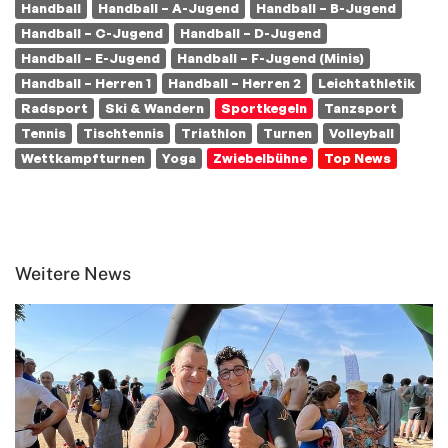
Handball
Handball – A-Jugend
Handball – B-Jugend
Handball – C-Jugend
Handball – D-Jugend
Handball – E-Jugend
Handball – F-Jugend (Minis)
Handball – Herren 1
Handball – Herren 2
Leichtathletik
Radsport
Ski & Wandern
Sportkegeln
Tanzsport
Tennis
Tischtennis
Triathlon
Turnen
Volleyball
Wettkampfturnen
Yoga
Zwiebelbühne
Top News
Weitere News