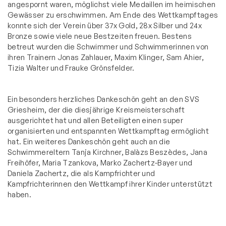
angespornt waren, möglichst viele Medaillen im heimischen
Gewässer zu erschwimmen. Am Ende des Wettkampftages
konnte sich der Verein über 37x Gold, 28x Silber und 24x
Bronze sowie viele neue Bestzeiten freuen. Bestens
betreut wurden die Schwimmer und Schwimmerinnen von
ihren Trainern Jonas Zahlauer, Maxim Klinger, Sam Ahier,
Tizia Walter und Frauke Grönsfelder.
Ein besonders herzliches Dankeschön geht an den SVS
Griesheim, der die diesjährige Kreismeisterschaft
ausgerichtet hat und allen Beteiligten einen super
organisierten und entspannten Wettkampftag ermöglicht
hat. Ein weiteres Dankeschön geht auch an die
Schwimmereltern Tanja Kirchner, Balàzs Beszèdes, Jana
Freihöfer, Maria Tzankova, Marko Zachertz-Bayer und
Daniela Zachertz, die als Kampfrichter und
Kampfrichterinnen den Wettkampf ihrer Kinder unterstützt
haben.