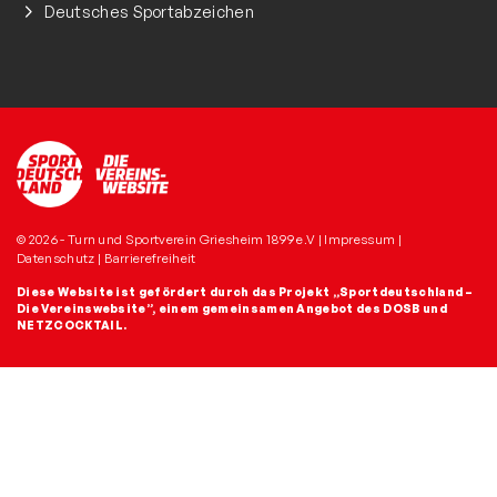
Deutsches Sportabzeichen
© 2026 - Turn und Sportverein Griesheim 1899 e.V |
Impressum
|
Datenschutz
|
Barrierefreiheit
Diese Website ist gefördert durch das Projekt
„Sportdeutschland –
Die Vereinswebsite”
, einem gemeinsamen Angebot des DOSB und
NETZCOCKTAIL.