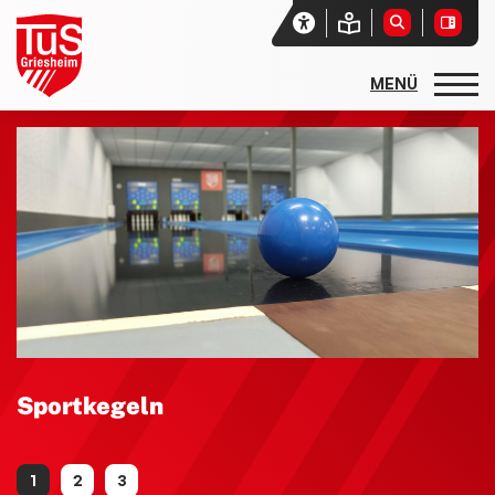
Startseite
Unser Verein
Aktuelles
Vereinssport
Sport- und Freizeitangebote
Sportarten und Abteilungen
allgemeine Angebote
Sportkegeln
Basketball
Rehasport