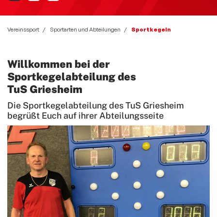
Bewegt und Kunterbunt
Budo
Vereinssport
Sportarten und Abteilungen
Sportkegeln
Carneval
Willkommen bei der
Deutsches Sportabzeichen
Sportkegelabteilung des
eSport Gruppe
TuS Griesheim
Fitness und Freizeitsport
Die Sportkegelabteilung des TuS Griesheim
begrüßt Euch auf ihrer Abteilungsseite
Faustball
Fußball
Handball
Leichtathletik
Radsport
Seniorensport