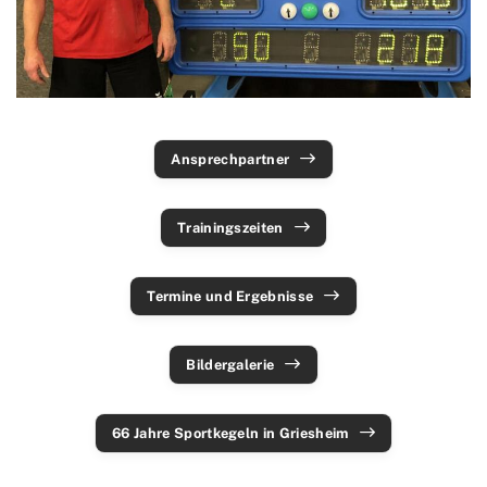
Ski & Wandern
Schwimmen
Sportkegeln
Ansprechpartner
Ansprechpartner
Trainingszeiten
Termine und Ergebnisse
Trainingszeiten
Aktuelles
Bildergalerie
Termine und Ergebnisse
Tanzsport
Bildergalerie
Tennis
Tischtennis
66 Jahre Sportkegeln in Griesheim
Triathlon