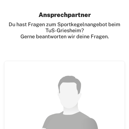
Turnen
Ansprechpartner
Wettkampfturnen
Du hast Fragen zum Sportkegelnangebot beim
Volleyball
TuS-Griesheim?
Yoga
Gerne beantworten wir deine Fragen.
Zwiebelbühne
Mitglieder-Service
Verantwortung