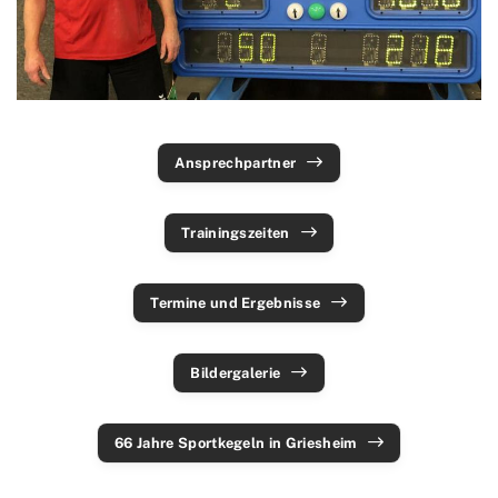
Ski & Wandern
Schwimmen
Sportkegeln
Ansprechpartner
Ansprechpartner
Trainingszeiten
Termine und Ergebnisse
Trainingszeiten
Aktuelles
Bildergalerie
Termine und Ergebnisse
Tanzsport
Bildergalerie
Tennis
Tischtennis
66 Jahre Sportkegeln in Griesheim
Triathlon