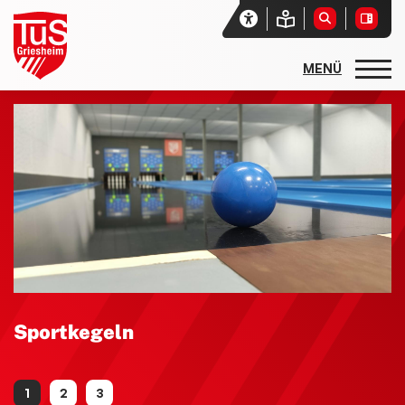
Startseite
Unser Verein
Aktuelles
Vereinssport
Sport- und Freizeitangebote
Sportarten und Abteilungen
allgemeine Angebote
Sportkegeln
Basketball
Rehasport