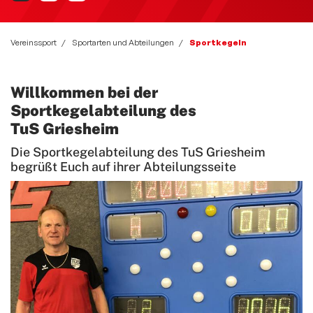
Bewegt und Kunterbunt
Budo
Vereinssport
Sportarten und Abteilungen
Sportkegeln
Carneval
Willkommen bei der
Deutsches Sportabzeichen
Sportkegelabteilung des
eSport Gruppe
TuS Griesheim
Fitness und Freizeitsport
Die Sportkegelabteilung des TuS Griesheim
begrüßt Euch auf ihrer Abteilungsseite
Faustball
Fußball
Handball
Leichtathletik
Radsport
Seniorensport