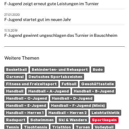
F-Jugend zeigt erneut gute Leistungen im Turnier
27.01.2020
F-Jugend startet gut im neuen Jahr
11.11.2019
F-Jugend gewinnt ungeschlagen das Turnier in Bauschheim
Weitere Themen
Basketball
Behinderten- und Rehasport
Budo
Carneval
Deutsches Sportabzeichen
Fitness und Freizeitsport
Fußball
Geschäftsstelle
Handball
Handball – A-Jugend
Handball – B-Jugend
Handball – C-Jugend
Handball – D-Jugend
Handball – E-Jugend
Handball – F-Jugend (Minis)
Handball – Herren 1
Handball – Herren 2
Leichtathletik
Radsport
Schwimmen
Ski & Wandern
Sportkegeln
Tennis
Tischtennis
Triathlon
Turnen
Volleyball