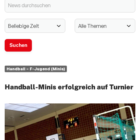
2024 - 125-jähriges Jubiläum
Vereinssport
Mitglieder-Service
Verantwortung
Handball – F-Jugend (Minis)
Handball-Minis erfolgreich auf Turnier