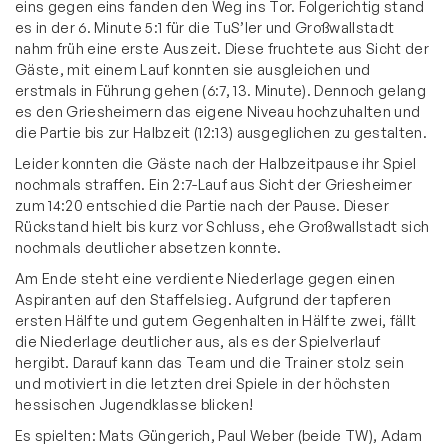
eins gegen eins fanden den Weg ins Tor. Folgerichtig stand
es in der 6. Minute 5:1 für die TuS’ler und Großwallstadt
nahm früh eine erste Auszeit. Diese fruchtete aus Sicht der
Gäste, mit einem Lauf konnten sie ausgleichen und
erstmals in Führung gehen (6:7, 13. Minute). Dennoch gelang
es den Griesheimern das eigene Niveau hochzuhalten und
die Partie bis zur Halbzeit (12:13) ausgeglichen zu gestalten.
Leider konnten die Gäste nach der Halbzeitpause ihr Spiel
nochmals straffen. Ein 2:7-Lauf aus Sicht der Griesheimer
zum 14:20 entschied die Partie nach der Pause. Dieser
Rückstand hielt bis kurz vor Schluss, ehe Großwallstadt sich
nochmals deutlicher absetzen konnte.
Am Ende steht eine verdiente Niederlage gegen einen
Aspiranten auf den Staffelsieg. Aufgrund der tapferen
ersten Hälfte und gutem Gegenhalten in Hälfte zwei, fällt
die Niederlage deutlicher aus, als es der Spielverlauf
hergibt. Darauf kann das Team und die Trainer stolz sein
und motiviert in die letzten drei Spiele in der höchsten
hessischen Jugendklasse blicken!
Es spielten: Mats Güngerich, Paul Weber (beide TW), Adam