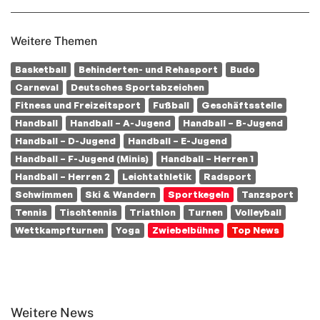
Weitere Themen
Basketball
Behinderten- und Rehasport
Budo
Carneval
Deutsches Sportabzeichen
Fitness und Freizeitsport
Fußball
Geschäftsstelle
Handball
Handball – A-Jugend
Handball – B-Jugend
Handball – D-Jugend
Handball – E-Jugend
Handball – F-Jugend (Minis)
Handball – Herren 1
Handball – Herren 2
Leichtathletik
Radsport
Schwimmen
Ski & Wandern
Sportkegeln
Tanzsport
Tennis
Tischtennis
Triathlon
Turnen
Volleyball
Wettkampfturnen
Yoga
Zwiebelbühne
Top News
Weitere News