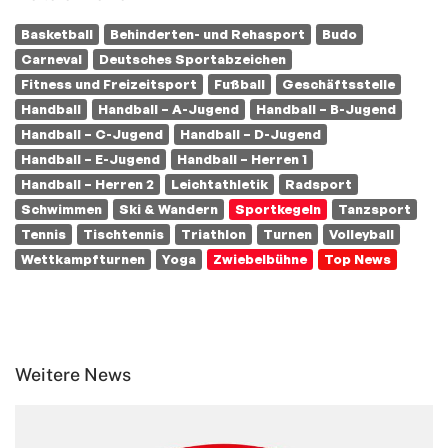
Basketball
Behinderten- und Rehasport
Budo
Carneval
Deutsches Sportabzeichen
Fitness und Freizeitsport
Fußball
Geschäftsstelle
Handball
Handball – A-Jugend
Handball – B-Jugend
Handball – C-Jugend
Handball – D-Jugend
Handball – E-Jugend
Handball – Herren 1
Handball – Herren 2
Leichtathletik
Radsport
Schwimmen
Ski & Wandern
Sportkegeln
Tanzsport
Tennis
Tischtennis
Triathlon
Turnen
Volleyball
Wettkampfturnen
Yoga
Zwiebelbühne
Top News
Weitere News