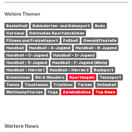
Weitere Themen
Basketball
Behinderten- und Rehasport
Budo
Carneval
Deutsches Sportabzeichen
Fitness und Freizeitsport
Fußball
Geschäftsstelle
Handball
Handball – A-Jugend
Handball – B-Jugend
Handball – C-Jugend
Handball – D-Jugend
Handball – E-Jugend
Handball – F-Jugend (Minis)
Handball – Herren 1
Handball – Herren 2
Radsport
Schwimmen
Ski & Wandern
Sportkegeln
Tanzsport
Tennis
Tischtennis
Triathlon
Turnen
Volleyball
Wettkampfturnen
Yoga
Zwiebelbühne
Top News
Weitere News