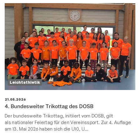
Leichtathletik
21.05.2026
4. Bundesweiter Trikottag des DOSB
Der bundesweite Trikottag, initiiert vom DOSB, gilt
als nationaler Feiertag für den Vereinssport.
Zur 4. Auflage
am 13. Mai 2026 haben sich die U10, U
…