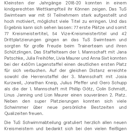
Kleinsten der Jahrgänge 2018-20 konnten in einem
kindgerechten Wettkampfteil ihr Können zeigen. Das TuS
Swimteam war mit 51 Teilnehmern stark aufgestellt und
hoch motiviert, möglichst viele Titel zu erringen. Und das
Ergebnis kann sich sehen lassen: 77 erste Plätze und somit
77 Kreismeistertitel, 54 Vize-Kreismeistertitel und 42
Drittplatzierungen gingen an das TuS Swimteam und
sorgten für große Freude beim Trainerteam und ihren
Schützlingen. Das Staffelteam der 1. Mannschaft mit Jana
Patschke, Julia Freihöfer, Livia Maurer und Anna Sixt konnten
bei der 4x50m Lagenstaffel einen deutlichen ersten Platz
für sich verbuchen. Auf der gleichen Distanz erreichte
sowohl die Herrenstaffel der 3. Mannschaft mit Josia
Kurzweil, Jonathan Kneip, Julius Pfeffer und Gero Schupp
als die der 1. Mannschaft mit Phillip Götz, Colin Schmidt,
Linus Janning und Lion Maurer einen souveränen 2. Platz.
Neben den super Platzierungen konnten sich viele
Schwimmer über neue persönliche Bestzeiten und
Qualizeiten freuen.
Die TuS Schwimmabteilung gratuliert herzlich allen neuen
Kreismeistern und bedankt sich bei den vielen fleißigen