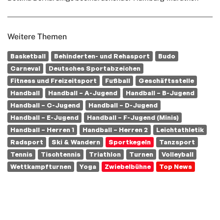
Weitere Themen
Basketball
Behinderten- und Rehasport
Budo
Carneval
Deutsches Sportabzeichen
Fitness und Freizeitsport
Fußball
Geschäftsstelle
Handball
Handball – A-Jugend
Handball – B-Jugend
Handball – C-Jugend
Handball – D-Jugend
Handball – E-Jugend
Handball – F-Jugend (Minis)
Handball – Herren 1
Handball – Herren 2
Leichtathletik
Radsport
Ski & Wandern
Sportkegeln
Tanzsport
Tennis
Tischtennis
Triathlon
Turnen
Volleyball
Wettkampfturnen
Yoga
Zwiebelbühne
Top News