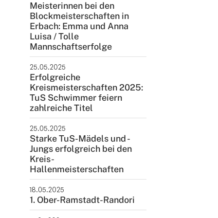
Meisterinnen bei den
ntakt
Blockmeisterschaften in
Erbach: Emma und Anna
rn und Sportverein Griesheim
Luisa / Tolle
9 e.V.
Mannschaftserfolge
nstraße 20
25.05.2025
347 Griesheim
Erfolgreiche
Kreismeisterschaften 2025:
+49 6155 6 18 19
TuS Schwimmer feiern
verwaltung@tusgriesheim.de
zahlreiche Titel
25.05.2025
eine Ansprechpartner
Starke TuS-Mädels und -
Jungs erfolgreich bei den
Kreis-
Hallenmeisterschaften
18.05.2025
1. Ober-Ramstadt-Randori