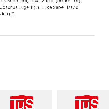
fus Schreiner, Luca Martin (beider Tor),
 Joschua Lugert (5), Luke Sabel, David
Winn (7)