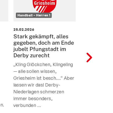
Handball – Herren 1
Handball – Herre
25.02.2026
11.02.2026
Stark gekämpft, alles
Erste Manns
gegeben, doch am Ende
unterliegt
n
jubelt Pfungstadt im
ersatzgesc
Derby zurecht
OFC - Heimn
trotz starke
„Kling Glöckchen, Klingeling
und Moral
— alle sollen wissen,
Colin Schupp,
Griesheim ist besch….“ Aber
Joschua Luger
lassen wir das! Derby-
Löffler, Tim S
Niederlagen schmerzen
Metzger, Alexa
immer besonders,
Leon Winn, Lu
n.
verbunden …
Luke Sabel – 