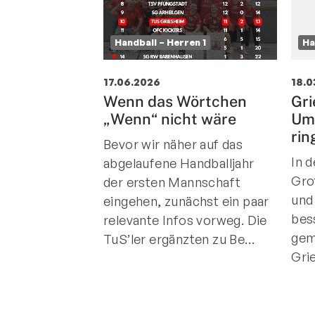
Handball – Herren 1
Ha
17.06.2026
18.0
Wenn das Wörtchen
Gri
„Wenn“ nicht wäre
Um
rin
Bevor wir näher auf das
In 
abgelaufene Handballjahr der
Gro
ersten Mannschaft
und
eingehen, zunächst ein paar
bes
relevante Infos vorweg. Die
gem
TuS’ler ergänzten zu Be…
Gri