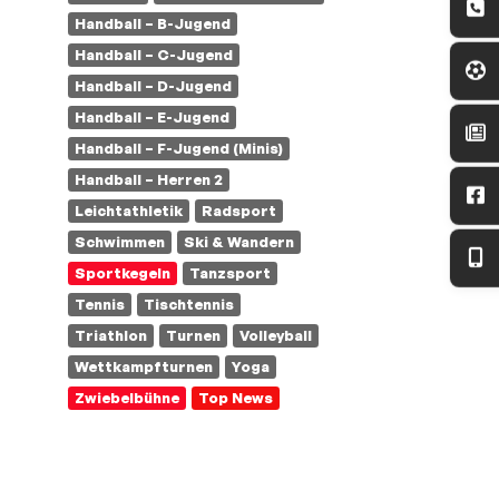
Handball – B-Jugend
Handball – C-Jugend
Handball – D-Jugend
Handball – E-Jugend
Handball – F-Jugend (Minis)
Handball – Herren 2
Leichtathletik
Radsport
Schwimmen
Ski & Wandern
Sportkegeln
Tanzsport
Tennis
Tischtennis
Triathlon
Turnen
Volleyball
Wettkampfturnen
Yoga
Zwiebelbühne
Top News