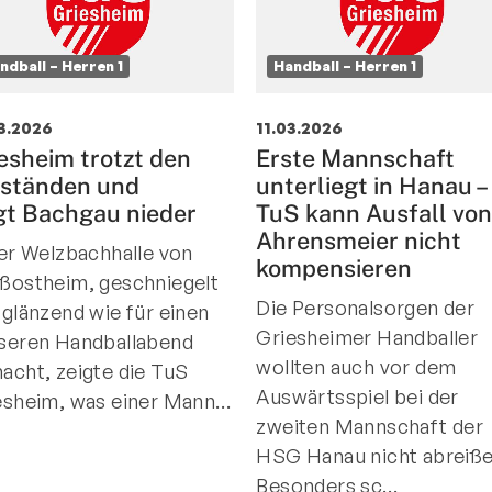
ndball – Herren 1
Handball – Herren 1
3.2026
11.03.2026
esheim trotzt den
Erste Mannschaft
ständen und
unterliegt in Hanau –
gt Bachgau nieder
TuS kann Ausfall vo
Ahrensmeier nicht
der Welzbachhalle von
kompensieren
ßostheim, geschniegelt
Die Personalsorgen der
 glänzend wie für einen
Griesheimer Handballer
seren Handballabend
wollten auch vor dem
acht, zeigte die TuS
Auswärtsspiel bei der
esheim, was einer Mann…
zweiten Mannschaft der
HSG Hanau nicht abreiße
Besonders sc…