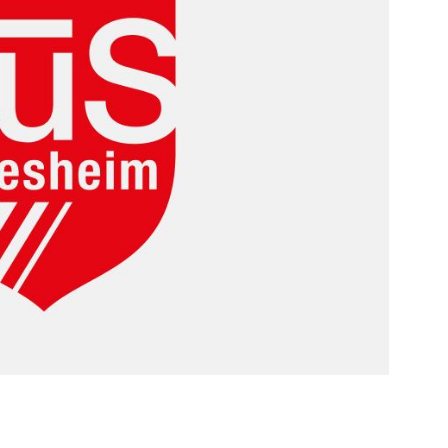
Mitglieder-Service
Ko
Downloads
Tu
Alles zur Mitgliedschaft
189
Fragen & Antworten
Jah
Vereinsapp
64
Vereinsshop
D