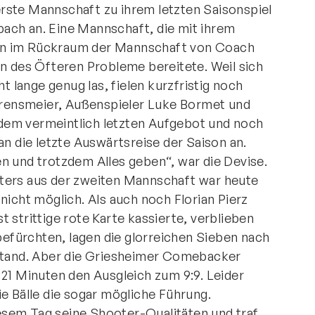
rste Mannschaft zu ihrem letzten Saisonspiel
ach an. Eine Mannschaft, die mit ihrem
en im Rückraum der Mannschaft von Coach
on des Öfteren Probleme bereitete. Weil sich
ht lange genug las, fielen kurzfristig noch
ensmeier, Außenspieler Luke Bormet und
dem vermeintlich letzten Aufgebot und noch
an die letzte Auswärtsreise der Saison an.
n und trotzdem Alles geben“, war die Devise.
ters aus der zweiten Mannschaft war heute
nicht möglich. Als auch noch Florian Pierz
 strittige rote Karte kassierte, verblieben
 befürchten, lagen die glorreichen Sieben nach
kstand. Aber die Griesheimer Comebacker
 21 Minuten den Ausgleich zum 9:9. Leider
e Bälle die sogar mögliche Führung.
sem Tag seine Shooter-Qualitäten und traf