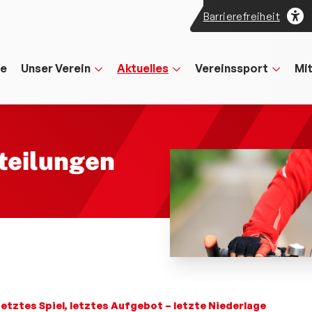
Barrierefreiheit
te
Unser Verein
Aktuelles
Vereinssport
Mi
teilungen
etztes Spiel, letztes Aufgebot – letzte Niederlage