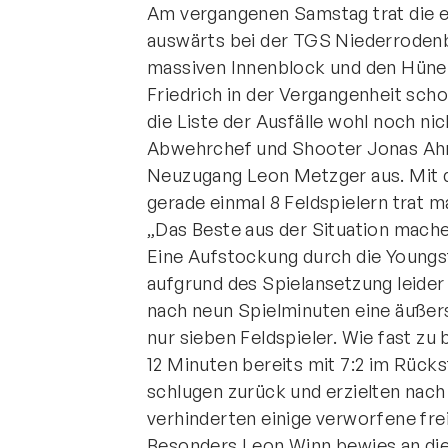
Am vergangenen Samstag trat die e
auswärts bei der TGS Niederrodenb
massiven Innenblock und den Hün
Friedrich in der Vergangenheit sch
die Liste der Ausfälle wohl noch nic
Abwehrchef und Shooter Jonas Ahr
Neuzugang Leon Metzger aus. Mit 
gerade einmal 8 Feldspielern trat m
„Das Beste aus der Situation mache
Eine Aufstockung durch die Youngs
aufgrund des Spielansetzung leider 
nach neun Spielminuten eine äußerst
nur sieben Feldspieler. Wie fast zu
12 Minuten bereits mit 7:2 im Rüc
schlugen zurück und erzielten nach
verhinderten einige verworfene frei
Besonders Leon Winn bewies an die