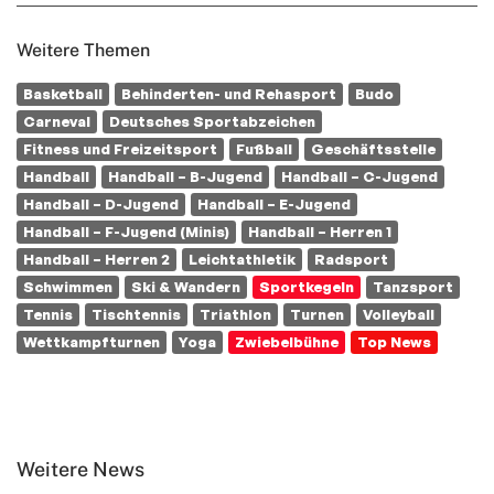
Weitere Themen
Basketball
Behinderten- und Rehasport
Budo
Carneval
Deutsches Sportabzeichen
Fitness und Freizeitsport
Fußball
Geschäftsstelle
Handball
Handball – B-Jugend
Handball – C-Jugend
Handball – D-Jugend
Handball – E-Jugend
Handball – F-Jugend (Minis)
Handball – Herren 1
Handball – Herren 2
Leichtathletik
Radsport
Schwimmen
Ski & Wandern
Sportkegeln
Tanzsport
Tennis
Tischtennis
Triathlon
Turnen
Volleyball
Wettkampfturnen
Yoga
Zwiebelbühne
Top News
Weitere News