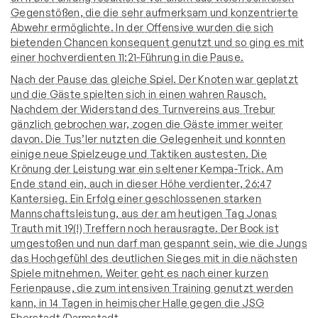
Gegenstößen, die die sehr aufmerksam und konzentrierte
Abwehr ermöglichte. In der Offensive wurden die sich
bietenden Chancen konsequent genutzt und so ging es mit
einer hochverdienten 11:21-Führung in die Pause.
Nach der Pause das gleiche Spiel. Der Knoten war geplatzt
und die Gäste spielten sich in einen wahren Rausch.
Nachdem der Widerstand des Turnvereins aus Trebur
gänzlich gebrochen war, zogen die Gäste immer weiter
davon. Die Tus’ler nutzten die Gelegenheit und konnten
einige neue Spielzeuge und Taktiken austesten. Die
Krönung der Leistung war ein seltener Kempa-Trick. Am
Ende stand ein, auch in dieser Höhe verdienter, 26:47
Kantersieg. Ein Erfolg einer geschlossenen starken
Mannschaftsleistung, aus der am heutigen Tag Jonas
Trauth mit 19(!) Treffern noch herausragte. Der Bock ist
umgestoßen und nun darf man gespannt sein, wie die Jungs
das Hochgefühl des deutlichen Sieges mit in die nächsten
Spiele mitnehmen. Weiter geht es nach einer kurzen
Ferienpause, die zum intensiven Training genutzt werden
kann, in 14 Tagen in heimischer Halle gegen die JSG
Eberstadt/Darmstadt.