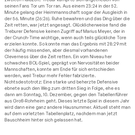
seinen Fans Tor um Tor ran. Aus einem 23:24 in der 52.
Minute gelang der Heimmannschaft sogar der Ausgleich in
der 56. Minute (26:26). Ruhe bewahren und das Ding über die
Zeit retten, war jetzt angesagt. Glücklicherweise fand die
Treburer Defensive keinen Zugriff auf Marius Meyer, der in
der Crunch-Time wichtige, wenn auch teils glückliche Tore
erzielen konnte. So konnte man das Ergebnis mit 28:29 mit
der häufig missenden, aber diesmal vorhandenen
Cleverness über die Zeit retten. Ein vom Niveau her
schwaches BOL-Spiel, geprägt von Nervositäten beider
Mannschaften, konnte am Ende für sich entschieden
werden, weil Trebur mehr Fehler fabrizierte.
Nichtsdestotrotz: Eine starke und beherzte Defensive
ebnete auch den Weg zum dritten Sieg in Folge, ehe es
dann am Sonntag, 10. Dezember, gegen den Tabellenführer
aus Groß-Rohrheim geht. Dieses letzte Spiel in diesem Jahr
wird dann eine ganz andere Hausnummer. Aktuell steht man
auf dem vorletzten Tabellenplatz, nachdem man jetzt
Bauschheim hinter sich gelassen hat.