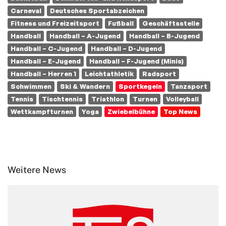
Carneval
Deutsches Sportabzeichen
Fitness und Freizeitsport
Fußball
Geschäftsstelle
Handball
Handball – A-Jugend
Handball – B-Jugend
Handball – C-Jugend
Handball – D-Jugend
Handball – E-Jugend
Handball – F-Jugend (Minis)
Handball – Herren 1
Leichtathletik
Radsport
Schwimmen
Ski & Wandern
Sportkegeln
Tanzsport
Tennis
Tischtennis
Triathlon
Turnen
Volleyball
Wettkampfturnen
Yoga
Zwiebelbühne
Top News
Weitere News