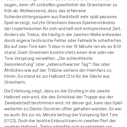
sagen, denn oft schließen gewöhnlich die Griesheimer zu
früh ab. Wohlwissend, dass das erfahrene
Schiedsrichtergespann aus Riedstadt sehr spät passives
Spiel anzeigt, nutzte Griesheim dieses Spielverständnis
der Unparteiischen für sich und ließ sich entsprechend Zeit.
Anders als Trebur, die häufig in der zweiten Welle entweder
durch eigene technische Fehler oder Fehlwürfe scheiterten.
Bis auf zwei Tore kam Trebur in der 19. Minute ran als es 8:10
stand. Doch Griesheim konnte stets einen drei oder vier
Tore Vorsprung verwalten. „Die schlechteste
Saisonleistung" oder „rabenschwarzer Tag“: Das oder
Ähnliches war auf der Tribüne seitens der Heimfans zu
hören. So stand es zur Halbzeit 12:16 für die Gäste aus
Griesheim.
Die Erfahrung zeigt, dass es der Einstieg in die zweite
Halbzeit sein wird, die das Schicksal der Truppe aus der
Zwiebelstadt bestimmen wird. Ist dieser gut, kann das Spiel
weiterhin zu Gäste-Gunsten offen gehalten werden. So war
es auch. Bis zur 46. Minute betrug der Vorsprung fünf Tore
(17:22). Doch der leichte Einbruch kam im zweiten Part der
zweiten Halbzeit. Trebur kämpfte sich angetrieben von