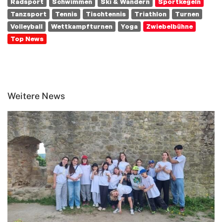
Radsport
Schwimmen
Ski & Wandern
Sportkegeln
Tanzsport
Tennis
Tischtennis
Triathlon
Turnen
Volleyball
Wettkampfturnen
Yoga
Zwiebelbühne
Top News
Weitere News