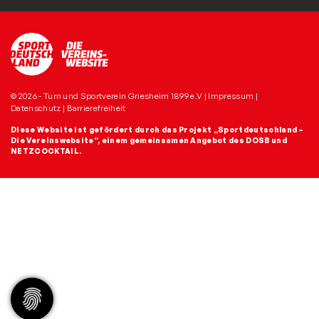
© 2026 - Turn und Sportverein Griesheim 1899 e.V |
Impressum
|
Datenschutz
|
Barrierefreiheit
Diese Website ist gefördert durch das Projekt
„Sportdeutschland –
Die Vereinswebsite”
, einem gemeinsamen Angebot des DOSB und
NETZCOCKTAIL.