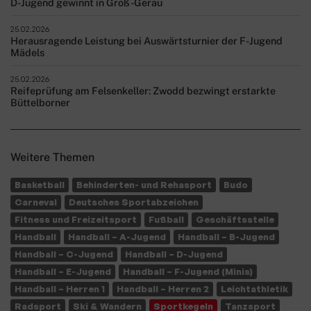
D-Jugend gewinnt in Groß-Gerau
25.02.2026
Herausragende Leistung bei Auswärtsturnier der F-Jugend
Mädels
25.02.2026
Reifeprüfung am Felsenkeller: Zwodd bezwingt erstarkte
Büttelborner
Weitere Themen
Basketball
Behinderten- und Rehasport
Budo
Carneval
Deutsches Sportabzeichen
Fitness und Freizeitsport
Fußball
Geschäftsstelle
Handball
Handball – A-Jugend
Handball – B-Jugend
Handball – C-Jugend
Handball – D-Jugend
Handball – E-Jugend
Handball – F-Jugend (Minis)
Handball – Herren 1
Handball – Herren 2
Leichtathletik
Radsport
Ski & Wandern
Sportkegeln
Tanzsport