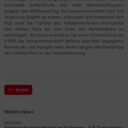
lautstarke Schlachtrufe und voller Mannschaftsgeist
prägten den Wettkampftag. Die Damenmannschaft des TuS
zeigte von Beginn an starke Leistungen und schwamm sich
früh unter die Top‑Drei des Teilnehmerfeldes und konnte
den dritten Platz bis zum Ende des Wettkampfes zu
verteidigen. Am Ende erreichten sie einen Punktestand von
11.089. Die Herrenmannschaft lieferte ebenfalls engagierte
Rennen ab und belegte nach einem langen Wettkampftag
den fünften Platz in der Gesamtwertung.
Zurück
Weitere News
05.03.2026
Erfolgreiche letzte Wochen im Tischtennis – TuS‑Teams zeigen