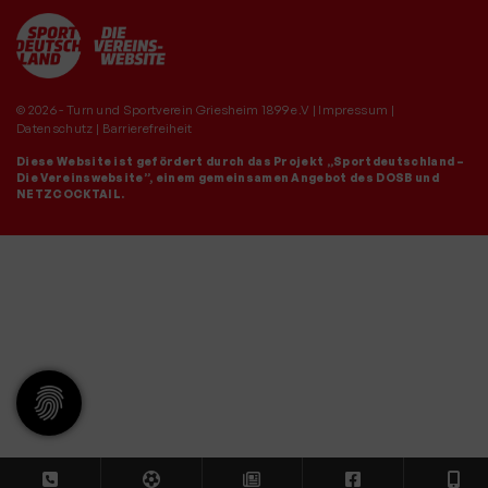
© 2026 - Turn und Sportverein Griesheim 1899 e.V |
Impressum
|
Datenschutz
|
Barrierefreiheit
Diese Website ist gefördert durch das Projekt
„Sportdeutschland –
Die Vereinswebsite”
, einem gemeinsamen Angebot des DOSB und
NETZCOCKTAIL.