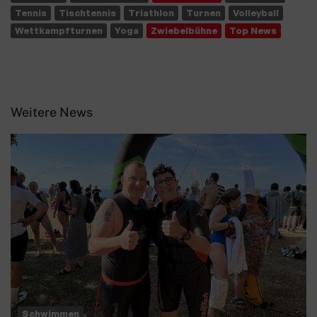
Tennis
Tischtennis
Triathlon
Turnen
Volleyball
Wettkampfturnen
Yoga
Zwiebelbühne
Top News
Weitere News
Schwimmen