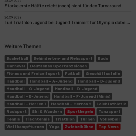
26.09.2023
Starke erste Hälfte reicht (noch) nicht für den Turnaround
26.09.2023
TuS Triathlon Jugend bei Jugend Trainiert für Olympia dabei...
Weitere Themen
Basketball
Behinderten- und Rehasport
Budo
Carneval
Deutsches Sportabzeichen
Fitness und Freizeitsport
Fußball
Geschäftsstelle
Handball
Handball – A-Jugend
Handball – B-Jugend
Handball – C-Jugend
Handball – D-Jugend
Handball – E-Jugend
Handball – F-Jugend (Minis)
Handball – Herren 1
Handball – Herren 2
Leichtathletik
Radsport
Ski & Wandern
Sportkegeln
Tanzsport
Tennis
Tischtennis
Triathlon
Turnen
Volleyball
Wettkampfturnen
Yoga
Zwiebelbühne
Top News