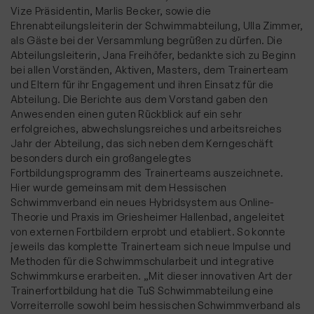
Vize Präsidentin, Marlis Becker, sowie die
Ehrenabteilungsleiterin der Schwimmabteilung, Ulla Zimmer,
als Gäste bei der Versammlung begrüßen zu dürfen. Die
Abteilungsleiterin, Jana Freihöfer, bedankte sich zu Beginn
bei allen Vorständen, Aktiven, Masters, dem Trainerteam
und Eltern für ihr Engagement und ihren Einsatz für die
Abteilung. Die Berichte aus dem Vorstand gaben den
Anwesenden einen guten Rückblick auf ein sehr
erfolgreiches, abwechslungsreiches und arbeitsreiches
Jahr der Abteilung, das sich neben dem Kerngeschäft
besonders durch ein großangelegtes
Fortbildungsprogramm des Trainerteams auszeichnete.
Hier wurde gemeinsam mit dem Hessischen
Schwimmverband ein neues Hybridsystem aus Online-
Theorie und Praxis im Griesheimer Hallenbad, angeleitet
von externen Fortbildern erprobt und etabliert. So konnte
jeweils das komplette Trainerteam sich neue Impulse und
Methoden für die Schwimmschularbeit und integrative
Schwimmkurse erarbeiten. „Mit dieser innovativen Art der
Trainerfortbildung hat die TuS Schwimmabteilung eine
Vorreiterrolle sowohl beim hessischen Schwimmverband als