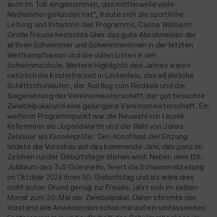
auch im TuS eingenommen, das mittlerweile viele
Nachahmer gefunden hat“, freute sich die sportliche
Leitung und Initiatorin des Programms, Carina Willmann.
Große Freude herrschte über das gute Abschneiden der
aktiven Schwimmer und Schwimmerinnen in der letzten
Wettkampfsaison und die vollen Listen in der
Schwimmschule. Weitere Highlights des Jahres waren
natürlich die Kinderfreizeit in Lindenfels, das alljährliche
Schlittschuhlaufen, der Ausflug zum Riedsee und die
Siegerehrung der Vereinsmeisterschaft, der gut besuchte
Zwiebelpokal und eine gelungene Vereinsmeisterschaft. Ein
weiterer Programmpunkt war die Neuwahl von Leonie
Kellermann als Jugendwartin und die Wahl von Jonas
Zahlauer als Kassenprüfer. Den Abschluss der Sitzung
bildete die Vorschau auf das kommende Jahr, das ganz im
Zeichen runder Geburtstage stehen wird. Neben dem 125.
Jubiläum des TuS Griesheim, feiert die Schwimmabteilung
im Oktober 2024 ihren 50. Geburtstag und als wäre dies
nicht schon Grund genug zur Freude, jährt sich im selben
Monat zum 30. Mal der Zwiebelpokal. Daher stimmte der
Vorstand alle Anwesenden schon mal auf ein umfassendes