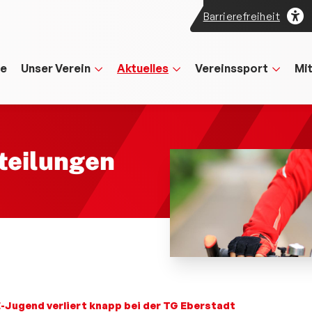
Barrierefreiheit
te
Unser Verein
Aktuelles
Vereinssport
Mi
teilungen
-Jugend verliert knapp bei der TG Eberstadt