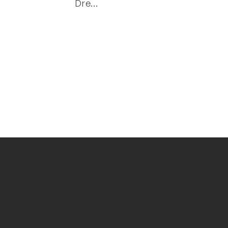
Dre
…