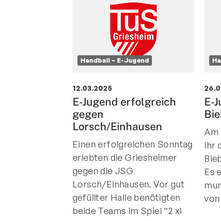
Handball – E-Jugend
Ha
12.03.2025
26.0
E-Jugend erfolgreich
E-J
gegen
Bi
Lorsch/Einhausen
Am 
Einen erfolgreichen Sonntag
ihr 
erlebten die Griesheimer
Bie
gegen die JSG
Es 
Lorsch/Einhausen. Vor gut
mun
gefüllter Halle benötigten
von
beide Teams im Spiel “2 xl