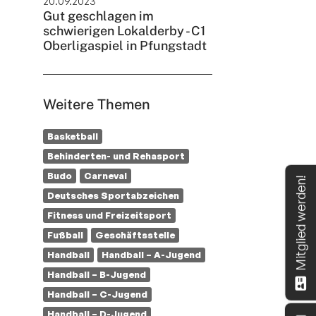
20.09.2023
Gut geschlagen im
schwierigen Lokalderby - C1
Oberligaspiel in Pfungstadt
Weitere Themen
Basketball
Behinderten- und Rehasport
Budo
Carneval
Mitglied werden!
Deutsches Sportabzeichen
Fitness und Freizeitsport
Fußball
Geschäftsstelle
Handball
Handball – A-Jugend
Handball – B-Jugend
Handball – C-Jugend
Handball – D-Jugend