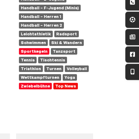
Handball – F-Jugend (Minis)
Handball – Herren 1
Handball – Herren 2
Leichtathletik
Radsport
Schwimmen
Ski & Wandern
Sportkegeln
Tanzsport
Tennis
Tischtennis
Triathlon
Turnen
Volleyball
Wettkampfturnen
Yoga
Zwiebelbühne
Top News