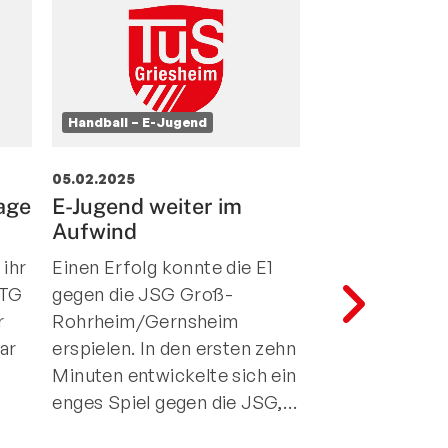
Handball – E-Jugend
Handball – E-Ju
05.02.2025
03.02.2025
age
E-Jugend weiter im
Die E-Jugend
Aufwind
kommenden 
zwei Mannsc
 ihr
Einen Erfolg konnte die E1
den Start
 TG
gegen die JSG Groß-
Das ist sowoh
r
Rohrheim/Gernsheim
Kader als eine
ar
erspielen. In den ersten zehn
Leistungsgefäl
,
Minuten entwickelte sich ein
geschuldet. Du
enges Spiel gegen die JSG,…
Meldung von z