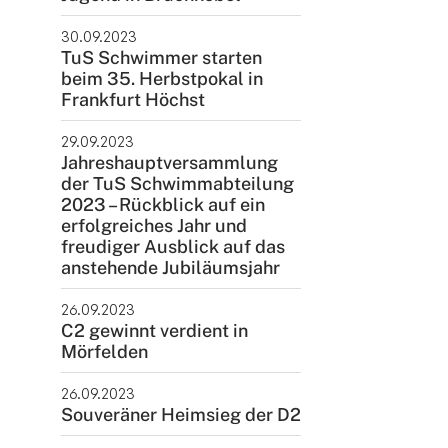
ntakt
30.09.2023
TuS Schwimmer starten
rn und Sportverein Griesheim
beim 35. Herbstpokal in
9 e.V.
Frankfurt Höchst
nstraße 20
29.09.2023
347 Griesheim
Jahreshauptversammlung
der TuS Schwimmabteilung
+49 6155 6 18 19
2023 – Rückblick auf ein
verwaltung@tusgriesheim.de
erfolgreiches Jahr und
freudiger Ausblick auf das
anstehende Jubiläumsjahr
eine Ansprechpartner
26.09.2023
C2 gewinnt verdient in
Mörfelden
26.09.2023
Souveräner Heimsieg der D2