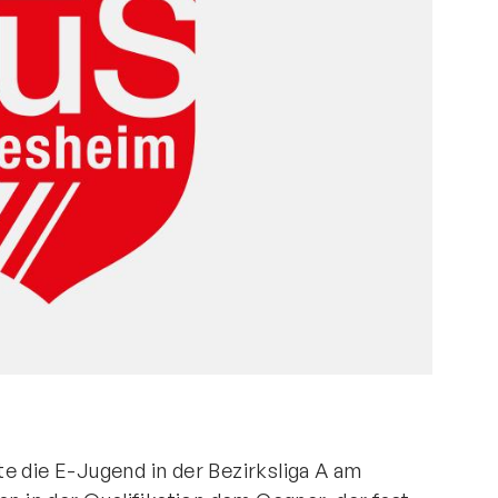
Mitglieder-Service
Ko
Downloads
Tu
Alles zur Mitgliedschaft
189
Fragen & Antworten
Jah
Vereinsapp
64
Vereinsshop
D
e die E-Jugend in der Bezirksliga A am