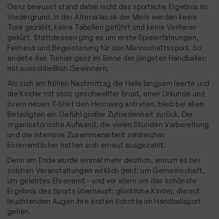
Ganz bewusst stand dabei nicht das sportliche Ergebnis im
Vordergrund. In der Altersklasse der Minis werden keine
Tore gezählt, keine Tabellen geführt und keine Verlierer
gekürt. Stattdessen ging es um erste Spielerfahrungen,
Fairness und Begeisterung für den Mannschaftssport. So
endete das Turnier ganz im Sinne der jüngsten Handballer:
mit ausschließlich Gewinnern.
Als sich am frühen Nachmittag die Halle langsam leerte und
die Kinder mit stolz geschwellter Brust, einer Urkunde und
ihrem neuen T-Shirt den Heimweg antraten, blieb bei allen
Beteiligten ein Gefühl großer Zufriedenheit zurück. Der
organisatorische Aufwand, die vielen Stunden Vorbereitung
und die intensive Zusammenarbeit zahlreicher
Ehrenamtlicher hatten sich erneut ausgezahlt.
Denn am Ende wurde einmal mehr deutlich, worum es bei
solchen Veranstaltungen wirklich geht: um Gemeinschaft,
um gelebtes Ehrenamt – und vor allem um das schönste
Ergebnis des Sports überhaupt: glückliche Kinder, die mit
leuchtenden Augen ihre ersten Schritte im Handballsport
gehen.