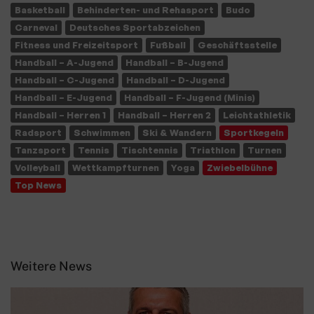
Basketball
Behinderten- und Rehasport
Budo
Carneval
Deutsches Sportabzeichen
Fitness und Freizeitsport
Fußball
Geschäftsstelle
Handball – A-Jugend
Handball – B-Jugend
Handball – C-Jugend
Handball – D-Jugend
Handball – E-Jugend
Handball – F-Jugend (Minis)
Handball – Herren 1
Handball – Herren 2
Leichtathletik
Radsport
Schwimmen
Ski & Wandern
Sportkegeln
Tanzsport
Tennis
Tischtennis
Triathlon
Turnen
Volleyball
Wettkampfturnen
Yoga
Zwiebelbühne
Top News
Weitere News