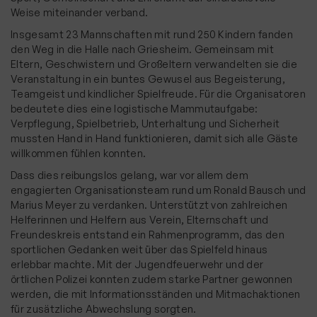
Weise miteinander verband.
Insgesamt 23 Mannschaften mit rund 250 Kindern fanden
den Weg in die Halle nach Griesheim. Gemeinsam mit
Eltern, Geschwistern und Großeltern verwandelten sie die
Veranstaltung in ein buntes Gewusel aus Begeisterung,
Teamgeist und kindlicher Spielfreude. Für die Organisatoren
bedeutete dies eine logistische Mammutaufgabe:
Verpflegung, Spielbetrieb, Unterhaltung und Sicherheit
mussten Hand in Hand funktionieren, damit sich alle Gäste
willkommen fühlen konnten.
Dass dies reibungslos gelang, war vor allem dem
engagierten Organisationsteam rund um Ronald Bausch und
Marius Meyer zu verdanken. Unterstützt von zahlreichen
Helferinnen und Helfern aus Verein, Elternschaft und
Freundeskreis entstand ein Rahmenprogramm, das den
sportlichen Gedanken weit über das Spielfeld hinaus
erlebbar machte. Mit der Jugendfeuerwehr und der
örtlichen Polizei konnten zudem starke Partner gewonnen
werden, die mit Informationsständen und Mitmachaktionen
für zusätzliche Abwechslung sorgten.