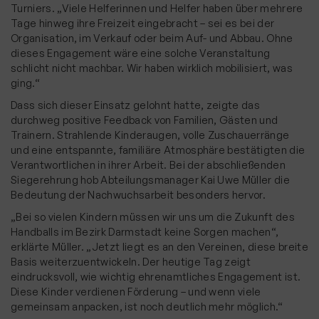
Turniers. „Viele Helferinnen und Helfer haben über mehrere
Tage hinweg ihre Freizeit eingebracht – sei es bei der
Organisation, im Verkauf oder beim Auf- und Abbau. Ohne
dieses Engagement wäre eine solche Veranstaltung
schlicht nicht machbar. Wir haben wirklich mobilisiert, was
ging.“
Dass sich dieser Einsatz gelohnt hatte, zeigte das
durchweg positive Feedback von Familien, Gästen und
Trainern. Strahlende Kinderaugen, volle Zuschauerränge
und eine entspannte, familiäre Atmosphäre bestätigten die
Verantwortlichen in ihrer Arbeit. Bei der abschließenden
Siegerehrung hob Abteilungsmanager Kai Uwe Müller die
Bedeutung der Nachwuchsarbeit besonders hervor.
„Bei so vielen Kindern müssen wir uns um die Zukunft des
Handballs im Bezirk Darmstadt keine Sorgen machen“,
erklärte Müller. „Jetzt liegt es an den Vereinen, diese breite
Basis weiterzuentwickeln. Der heutige Tag zeigt
eindrucksvoll, wie wichtig ehrenamtliches Engagement ist.
Diese Kinder verdienen Förderung – und wenn viele
gemeinsam anpacken, ist noch deutlich mehr möglich.“