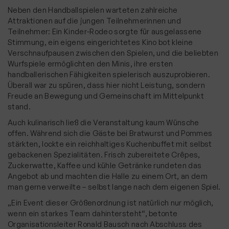
Neben den Handballspielen warteten zahlreiche
Attraktionen auf die jungen Teilnehmerinnen und
Teilnehmer: Ein Kinder-Rodeo sorgte für ausgelassene
Stimmung, ein eigens eingerichtetes Kino bot kleine
Verschnaufpausen zwischen den Spielen, und die beliebten
Wurfspiele ermöglichten den Minis, ihre ersten
handballerischen Fähigkeiten spielerisch auszuprobieren.
Überall war zu spüren, dass hier nicht Leistung, sondern
Freude an Bewegung und Gemeinschaft im Mittelpunkt
stand.
Auch kulinarisch ließ die Veranstaltung kaum Wünsche
offen. Während sich die Gäste bei Bratwurst und Pommes
stärkten, lockte ein reichhaltiges Kuchenbuffet mit selbst
gebackenen Spezialitäten. Frisch zubereitete Crêpes,
Zuckerwatte, Kaffee und kühle Getränke rundeten das
Angebot ab und machten die Halle zu einem Ort, an dem
man gerne verweilte – selbst lange nach dem eigenen Spiel.
„Ein Event dieser Größenordnung ist natürlich nur möglich,
wenn ein starkes Team dahintersteht“, betonte
Organisationsleiter Ronald Bausch nach Abschluss des