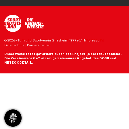
© 2026 - Turn und Sportverein Griesheim 1899 e.V |
Impressum
|
Datenschutz
|
Barrierefreiheit
Diese Website ist gefördert durch das Projekt
„Sportdeutschland –
Die Vereinswebsite”
, einem gemeinsamen Angebot des DOSB und
NETZCOCKTAIL.