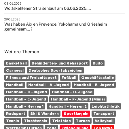
08.06.2025
Wolfskehlener Straßenlauf am 06.06.2025....
29.05.2025
Was haben Aix en Prevence, Yokohama und Griesheim
gemeinsam…?
Weitere Themen
Basketball
Behinderten- und Rehasport
Budo
Carneval
Deutsches Sportabzeichen
Fitness und Freizeitsport
Fußball
Geschäftsstelle
Handball
Handball – A-Jugend
Handball – B-Jugend
Handball – C-Jugend
Handball – D-Jugend
Handball – E-Jugend
Handball – F-Jugend (Minis)
Handball – Herren 1
Handball – Herren 2
Leichtathletik
Radsport
Ski & Wandern
Sportkegeln
Tanzsport
Tennis
Tischtennis
Triathlon
Turnen
Volleyball
Wettkampfturnen
Yoga
Zwiebelbühne
Top News