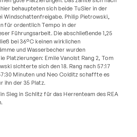
en gute Platzierungen. Das zahlte sich nach
hier behaupteten sich beide TuSler in der
 Windschattenfreigabe. Philip Pietrowski,
n für ordentlich Tempo in der
eser Führungsarbeit. Die abschließende 1,25
ieß bei 36°C keinen wirklichen
wämme und Wasserbecher wurden
e Platzierungen: Emile Vanolst Rang 2, Tom
owski sichterte sich den 18. Rang nach 57:17
 57:30 Minuten und Neo Colditz schaffte es
r ihn der 35 Platz.
in Sieg in Schlitz für das Herrenteam des REA
im.