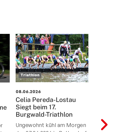
Triathlon
Triathlon
08.06.2026
11.05.2026
Celia Pereda-Lostau
Podiumsfeue
Siegt beim 17.
rme
die TuS Tria
Burgwald-Triathlon
Jugend…
Ungewohnt kühl am Morgen
er
Der Griesheim