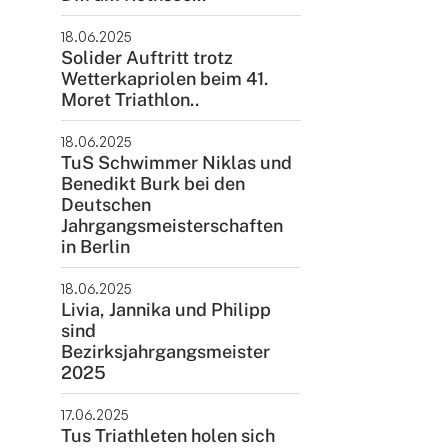
ntakt
18.06.2025
Solider Auftritt trotz
rn und Sportverein Griesheim
Wetterkapriolen beim 41.
9 e.V.
Moret Triathlon..
nstraße 20
18.06.2025
347 Griesheim
TuS Schwimmer Niklas und
Benedikt Burk bei den
+49 6155 6 18 19
Deutschen
verwaltung@tusgriesheim.de
Jahrgangsmeisterschaften
in Berlin
eine Ansprechpartner
18.06.2025
Livia, Jannika und Philipp
sind
Bezirksjahrgangsmeister
2025
17.06.2025
Tus Triathleten holen sich