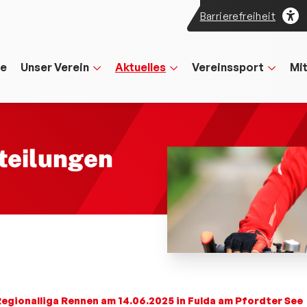
Barrierefreiheit
te
Unser Verein
Aktuelles
Vereinssport
Mi
teilungen
egionalliga Rennen am 14.06.2025 in Fulda am Pfordter See