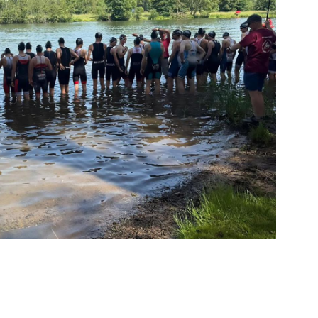
Mitglieder-Service
Ko
Downloads
Tu
Alles zur Mitgliedschaft
189
Fragen & Antworten
Jah
Vereinsapp
64
Vereinsshop
D