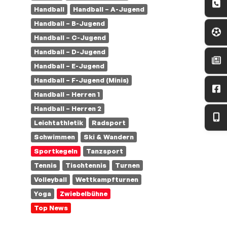
Handball
Handball – A-Jugend
Handball – B-Jugend
Handball – C-Jugend
Handball – D-Jugend
Handball – E-Jugend
Handball – F-Jugend (Minis)
Handball – Herren 1
Handball – Herren 2
Leichtathletik
Radsport
Schwimmen
Ski & Wandern
Sportkegeln
Tanzsport
Tennis
Tischtennis
Turnen
Volleyball
Wettkampfturnen
Yoga
Zwiebelbühne
Top News