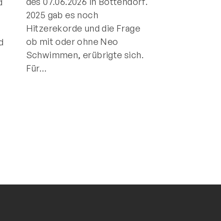
des 07.06.2026 in Bottendorf.
d
Track Triathlon
2025 gab es noch
ersten Veranst
Hitzerekorde und die Frage
der Saison. Am
ob mit oder ohne Neo
d
waren es auch 
Schwimmen, erübrigte sich.
Hessischen
Für…
Meisterschaf