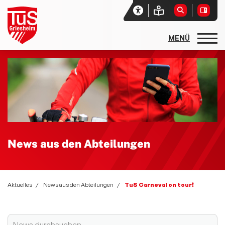
Startseite
Unser Verein
Aktuelles
Sport- und Spielfest 2026 - Sport und Spiel ohne Grenzen
News aus den Abteilungen
News aus den Abteilungen
Social-Media-News
Zwiebelmarkt 2025
Aktuelles
News aus den Abteilungen
TuS Carneval on tour❗️
Sportgebabbel - der Podcast des lsb h
Newsletter