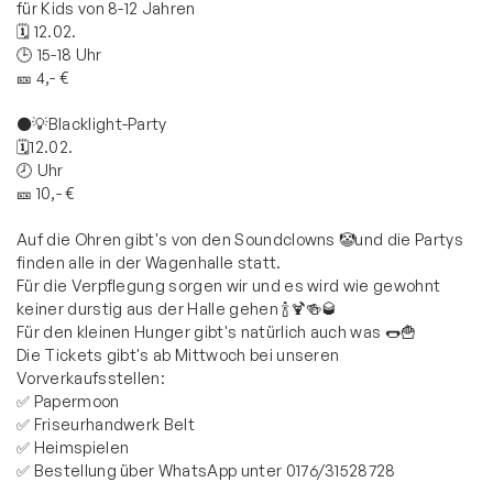
für Kids von 8-12 Jahren
🗓️ 12.02.
🕒 15-18 Uhr
🎫 4,- €
⚫💡Blacklight-Party
🗓️12.02.
🕗 Uhr
🎫 10,- €
Auf die Ohren gibt's von den Soundclowns 🤡und die Partys
finden alle in der Wagenhalle statt.
Für die Verpflegung sorgen wir und es wird wie gewohnt
keiner durstig aus der Halle gehen 🍾🍹🍻🥃
Für den kleinen Hunger gibt's natürlich auch was 🌭🍟
Die Tickets gibt's ab Mittwoch bei unseren
Vorverkaufsstellen:
✅ Papermoon
✅ Friseurhandwerk Belt
✅ Heimspielen
✅ Bestellung über WhatsApp unter 0176/31528728