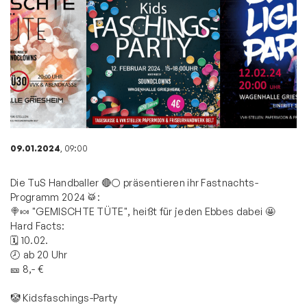
09.01.2024
, 09:00
Die TuS Handballer 🔴⚪ präsentieren ihr Fastnachts-
Programm 2024 🥁:
🍭🍬 "GEMISCHTE TÜTE", heißt für jeden Ebbes dabei 🤩
Hard Facts:
🗓️ 10.02.
🕗 ab 20 Uhr
🎫 8,- €
🤡 Kidsfaschings-Party