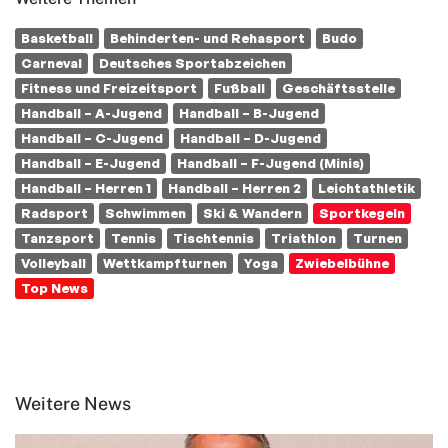
Basketball
Behinderten- und Rehasport
Budo
Carneval
Deutsches Sportabzeichen
Fitness und Freizeitsport
Fußball
Geschäftsstelle
Handball – A-Jugend
Handball – B-Jugend
Handball – C-Jugend
Handball – D-Jugend
Handball – E-Jugend
Handball – F-Jugend (Minis)
Handball – Herren 1
Handball – Herren 2
Leichtathletik
Radsport
Schwimmen
Ski & Wandern
Sportkegeln
Tanzsport
Tennis
Tischtennis
Triathlon
Turnen
Volleyball
Wettkampfturnen
Yoga
Zwiebelbühne
Top News
Weitere News