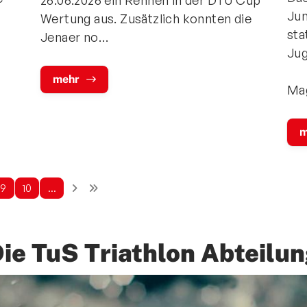
Jun
Wertung aus. Zusätzlich konnten die
sta
Jenaer no…
Jug
mehr
Ma
m
9
10
…
ie TuS Triathlon Abteilu