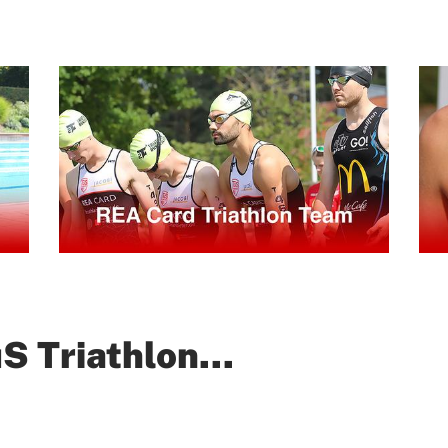
Mitglieder-Service
Ko
Downloads
Tu
Alles zur Mitgliedschaft
189
Fragen & Antworten
Jah
Vereinsapp
64
Vereinsshop
D
S Triathlon...