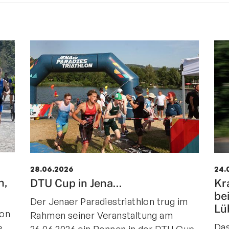
28.06.2026
24.
n,
DTU Cup in Jena...
Kr
be
Der Jenaer Paradiestriathlon trug im
Lü
lon
Rahmen seiner Veranstaltung am
Das
e
26.06.2026 ein Rennen in der DTU Cup