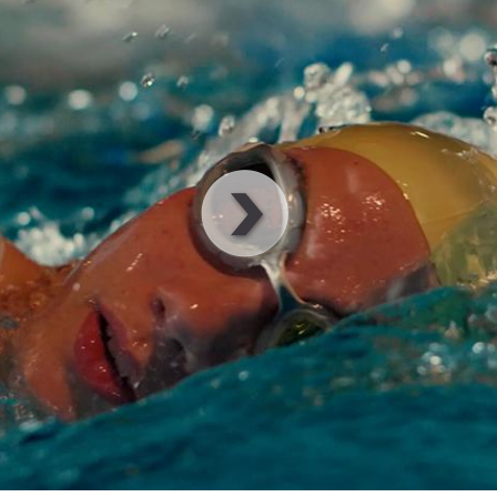
00
:
00
:
00
|
0