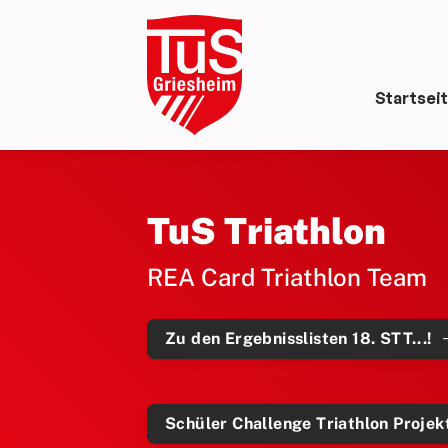
Startsei
TuS Triathlon
REA Card Triathlon Team
Zu den Ergebnisslisten 18. STT...!
Schüler Challenge Triathlon Projekt