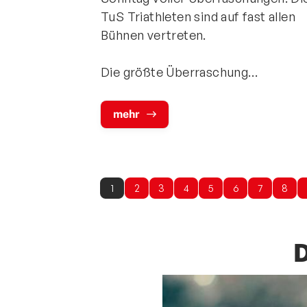
TuS Triathleten sind auf fast allen
Bühnen vertreten.
Die größte Überraschung…
mehr
1
2
3
4
5
6
7
8
D