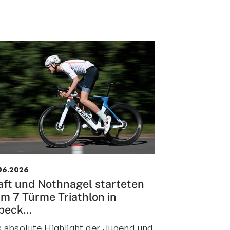
06.2026
aft und Nothnagel starteten
im 7 Türme Triathlon in
beck...
 absolute Highlight der Jugend und