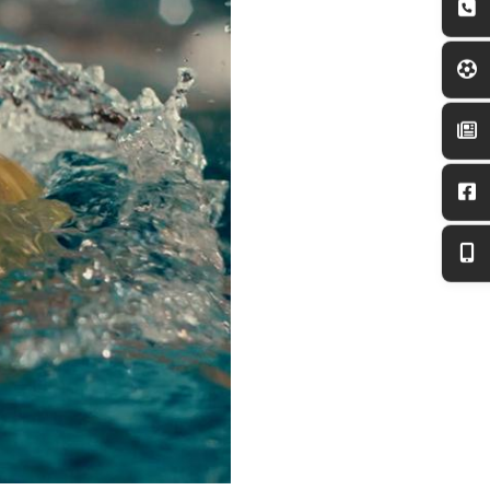
0
:
00
:
00