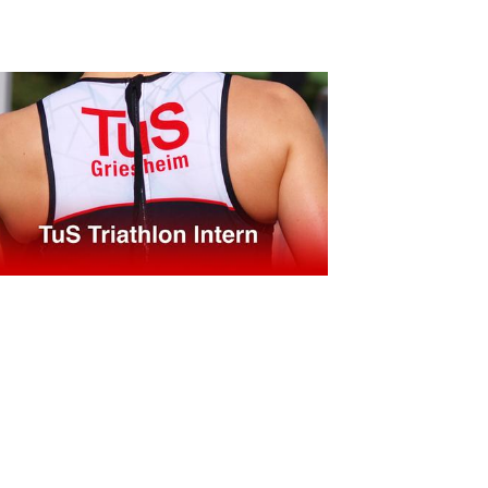
ntakt
rn und Sportverein Griesheim
9 e.V.
nstraße 20
347 Griesheim
+49 6155 6 18 19
verwaltung@tusgriesheim.de
eine Ansprechpartner